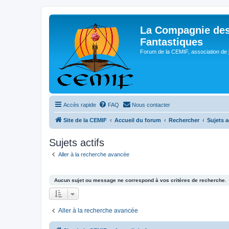
La Compagnie des
Fantastiques
Forum de la CEMIF, association de 
Accès rapide
FAQ
Nous contacter
Site de la CEMIF
Accueil du forum
Rechercher
Sujets a
Sujets actifs
Aller à la recherche avancée
Aucun sujet ou message ne correspond à vos critères de recherche.
Aller à la recherche avancée