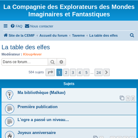
La Compagnie des Explorateurs des Mondes
Imaginaires et Fantastiques
FAQ
Nous contacter
R
Site de la CEMIF
Accueil du forum
Taverne
La table des elfes
e
La table des elfes
c
Modérateur :
Kloup4ever
h
Rechercher
Recherche avancée
e
Page
1
sur
24
1
2
3
4
5
24
Suivante
584 sujets
r
…
c
Sujets
h
Ma bibliothèque (Malkav)
e
1
2
r
Première publication
L'ogre a passé un niveau...
Joyeux anniversaire