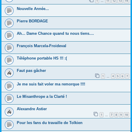
1
11
12
13
14
…
Nouvelle Année...
Pierre BORDAGE
Ah... Dame Chance quand tu nous tiens....
François Marcela-Froideval
Téléphone portable HS !!! :(
Faut pas gâcher
1
4
5
6
7
…
Je me suis fait voler ma remorque !!!!
Le Misanthrope a la Clarté !
Alexandre Astier
1
7
8
9
10
…
Pour les fans du travaille de Tolkien