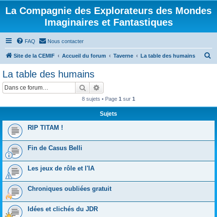
La Compagnie des Explorateurs des Mondes
Imaginaires et Fantastiques
FAQ
Nous contacter
R
Site de la CEMIF
Accueil du forum
Taverne
La table des humains
e
La table des humains
c
Rechercher
Recherche avancée
h
8 sujets • Page
1
sur
1
e
Sujets
r
c
RIP TITAM !
h
Fin de Casus Belli
e
r
Les jeux de rôle et l'IA
Chroniques oubliées gratuit
Idées et clichés du JDR