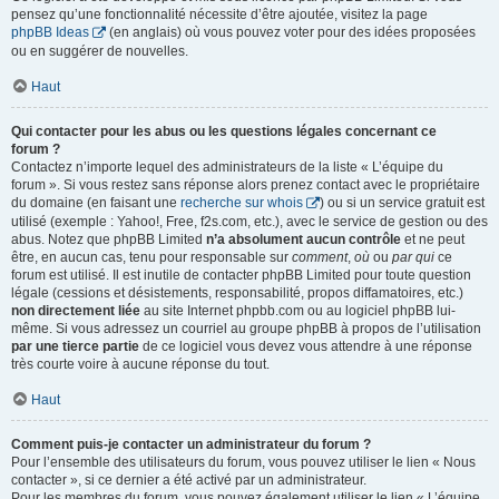
pensez qu’une fonctionnalité nécessite d’être ajoutée, visitez la page
phpBB Ideas
(en anglais) où vous pouvez voter pour des idées proposées
ou en suggérer de nouvelles.
Haut
Qui contacter pour les abus ou les questions légales concernant ce
forum ?
Contactez n’importe lequel des administrateurs de la liste « L’équipe du
forum ». Si vous restez sans réponse alors prenez contact avec le propriétaire
du domaine (en faisant une
recherche sur whois
) ou si un service gratuit est
utilisé (exemple : Yahoo!, Free, f2s.com, etc.), avec le service de gestion ou des
abus. Notez que phpBB Limited
n’a absolument aucun contrôle
et ne peut
être, en aucun cas, tenu pour responsable sur
comment
,
où
ou
par qui
ce
forum est utilisé. Il est inutile de contacter phpBB Limited pour toute question
légale (cessions et désistements, responsabilité, propos diffamatoires, etc.)
non directement liée
au site Internet phpbb.com ou au logiciel phpBB lui-
même. Si vous adressez un courriel au groupe phpBB à propos de l’utilisation
par une tierce partie
de ce logiciel vous devez vous attendre à une réponse
très courte voire à aucune réponse du tout.
Haut
Comment puis-je contacter un administrateur du forum ?
Pour l’ensemble des utilisateurs du forum, vous pouvez utiliser le lien « Nous
contacter », si ce dernier a été activé par un administrateur.
Pour les membres du forum, vous pouvez également utiliser le lien « L’équipe