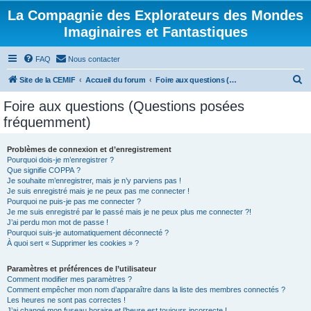
La Compagnie des Explorateurs des Mondes
Imaginaires et Fantastiques
FAQ
Nous contacter
R
Site de la CEMIF
Accueil du forum
Foire aux questions (Questions posées fréquemment)
e
Foire aux questions (Questions posées
c
fréquemment)
h
e
Problèmes de connexion et d’enregistrement
Pourquoi dois-je m’enregistrer ?
r
Que signifie COPPA ?
c
Je souhaite m’enregistrer, mais je n’y parviens pas !
Je suis enregistré mais je ne peux pas me connecter !
h
Pourquoi ne puis-je pas me connecter ?
Je me suis enregistré par le passé mais je ne peux plus me connecter ?!
e
J’ai perdu mon mot de passe !
r
Pourquoi suis-je automatiquement déconnecté ?
À quoi sert « Supprimer les cookies » ?
Paramètres et préférences de l’utilisateur
Comment modifier mes paramètres ?
Comment empêcher mon nom d’apparaître dans la liste des membres connectés ?
Les heures ne sont pas correctes !
J’ai changé mon fuseau horaire et l’heure est toujours incorrecte !