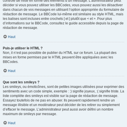
contrôle de mise en forme des éléments d’un message. L’administrateur peut
décider si vous pouvez utiliser les BBCodes, vous pouvez aussi les désactiver
dans chacun de vos messages en utilisant l’option appropriée du formulaire de
rédaction de message. Le BBCode lui-même est similaire au style HTML, mais
les balises sont incluses entre crochets [ et ] plutôt que < et >. Pour plus
d’informations sur le BBCode, consultez le guide accessible depuis la page de
rédaction de message.
Haut
Puis-je utiliser le HTML ?
Non, il n’est pas possible de publier du HTML sur ce forum. La plupart des
mises en forme permises par le HTML peuvent être appliquées avec les
BBCodes.
Haut
Que sont les smileys ?
Les smileys, ou émoticônes, sont de petites images utilisées pour exprimer des
sentiments avec un code simple, exemple : :) signifie joyeux, :( signifie triste. La
liste complète des smileys est visible sur la page de rédaction de message.
Essayez toutefois de ne pas en abuser. Ils peuvent rapidement rendre un
message illisible et un modérateur peut décider de les retirer ou simplement
d’effacer le message. L’administrateur peut aussi avoir défini un nombre
maximum de smileys par message.
Haut