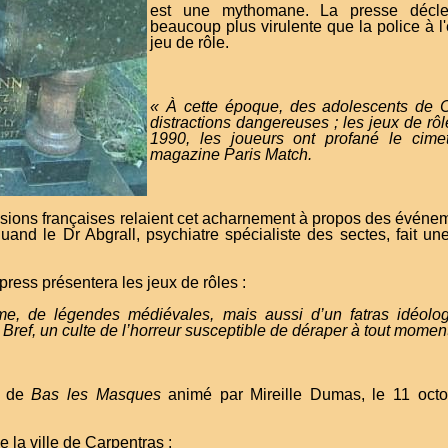
est une mythomane. La presse déclen
beaucoup plus virulente que la police à l
jeu de rôle.
« À cette époque, des adolescents de Ca
distractions dangereuses ; les jeux de rô
1990, les joueurs ont profané le cimeti
magazine
Paris Match
.
sions françaises relaient cet acharnement à propos des événe
d le Dr Abgrall, psychiatre spécialiste des sectes, fait une 
.
xpress présentera les jeux de rôles :
isme, de légendes médiévales, mais aussi d’un fatras idéolo
s. Bref, un culte de l’horreur susceptible de déraper à tout mome
r de
Bas les Masques
animé par Mireille Dumas, le 11 octo
 la ville de Carpentras :