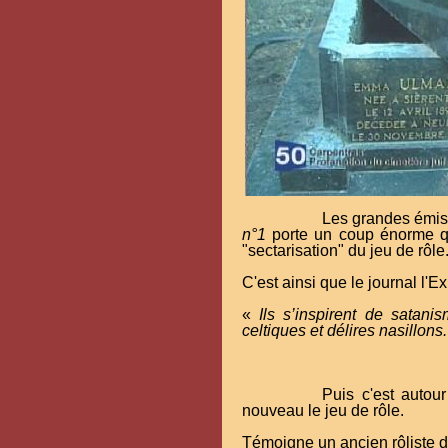
Les grandes émis
n°1
porte un coup énorme quan
"sectarisation" du jeu de rôle
C'est ainsi que le journal l'E
«
Ils s’inspirent de satan
celtiques et délires nasillon
Puis c'est autou
nouveau le jeu de rôle.
Témoigne un ancien rôliste de