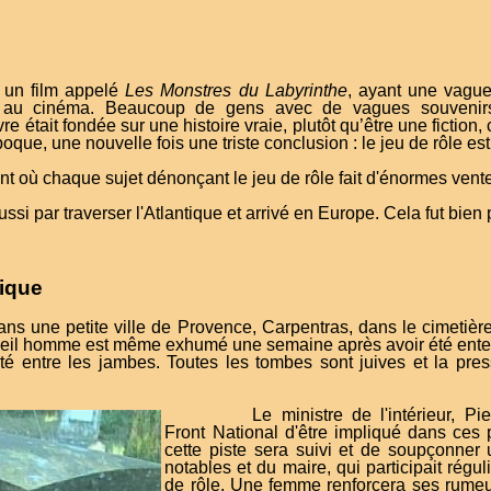
un film appelé
Les Monstres du Labyrinthe
, ayant une vague
t au cinéma. Beaucoup de gens avec de vagues souvenirs
re était fondée sur une histoire vraie, plutôt qu’être une fiction
oque, une nouvelle fois une triste conclusion : le jeu de rôle es
int où chaque sujet dénonçant le jeu de rôle fait d'énormes ven
aussi par traverser l'Atlantique et arrivé en Europe. Cela fut bien p
tique
ns une petite ville de Provence, Carpentras, dans le cimetièr
n vieil homme est même exhumé une semaine après avoir été enter
é entre les jambes. Toutes les tombes sont juives et la press
Le ministre de l'intérieur, P
Front National d'être impliqué dans ces 
cette piste sera suivi et de soupçonner 
notables et du maire, qui participait régu
de rôle. Une femme renforcera ses rumeur