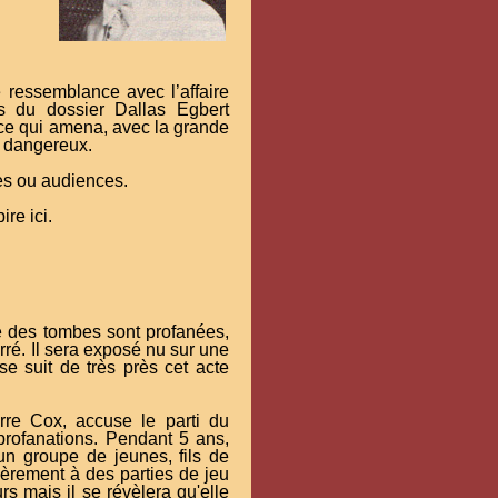
 ressemblance avec l’affaire
 du dossier Dallas Egbert
, ce qui amena, avec la grande
t dangereux.
tes ou audiences.
ire ici.
e des tombes sont profanées,
ré. Il sera exposé nu sur une
e suit de très près cet acte
ierre Cox, accuse le parti du
profanations. Pendant 5 ans,
un groupe de jeunes, fils de
lièrement à des parties de jeu
s mais il se révèlera qu'elle