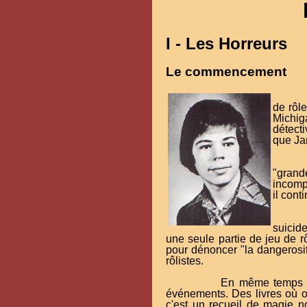
I - Les Horreurs
Le commencement
de rôl
Michiga
détect
que Ja
"gran
incompr
il con
suicid
une seule partie de jeu de r
pour dénoncer "la dangerosité
rôlistes.
En même temps qu
événements. Des livres où 
c'est un recueil de magie no