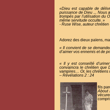
«Dieu est capable de délivr
puissance de Dieu ... Nous 
trompés par l'utilisation du 
même servitude occulte. »
- Ruse Wise, auteur chrétien
Adorez des dieux païens, mai
« Il convient de se demander
d’aimer vos ennemis et de pr
« Il y est conseillé d’uri
convaincra le chrétien que 
vampires… Or, les chrétiens 
– Révélations 2 : 24
fils pa
About
vécure
compris