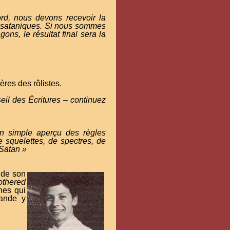
ord, nous devons recevoir la
s sataniques. Si nous sommes
ons, le résultat final sera la
res des rôlistes.
eil des Écritures – continuez
Un simple aperçu des règles
 squelettes, de spectres, de
 Satan »
 de s
on
othered
nes qui
gande y