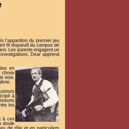
e
l'apparition du premier jeu
rt III disparaît du campus de
6 ans. Les parents engagent un
 investigations, Dear apprend
.
ties en
 chose
te voie,
-même.
usieurs
icipé à
issions
ntre les
t à ces
n doute
eu de rôle et en particuliers