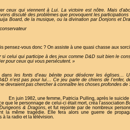
er ceux qui viennent à Lui. La victoire est nôtre. Mais d'ab
avons discuté des problèmes que provoquent les participation
Ouija Board, de la musique, ou la divination par Donjons et Drag
 conservateur
s pensez-vous donc ? On assiste à une quasi chasse aux sorciè
 si celui qui participe à des jeux comme D&D suit bien le cons
ier pour ceux qui vous persécutent. »
ner dans les fonts d’eau bénite pour désécrer les églises… 
D&D n’est pas pour lui… Ce jeu parle de chiens de l’enfer, de
ne devraient pas chercher à connaître les choses profondes de
En juin 1982, une femme, Patricia Pulling, après le suicide
rce que le personnage de celui-ci était mort, créa l'association
B
 Dungeons & Dragons
, et fut rejointe par de nombreux person
nt la même tragédie. Elle fera alors une guerre de propa
 à la radio et la télévision.