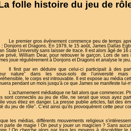
La folle histoire du jeu de rôl
Le premier gros événement commence peu de temps après 
e : Donjons et Dragons. En 1979, le 15 août, James Dallas Egbe
n State University sans laisser de trace. Il est alors âgé de 1
ive privé, William Dear, pour retrouver le garçon. Lors de ses
mes joue régulièrement à Donjons et Dragons et analyse le jeu
Il finit par en déduire que celui-ci participait à des par
deur nature" dans les sous-sols de l'université mais
éhensible, le corps est introuvable. Il est expose au média cet
tinuera pendant un mois jusqu'à ce que James se manifeste lui
L'acharnement médiatique ne fait alors que commencer. Pl
es sont connectés au jeu de rôle, ne serait que vous ayez part
ôle vous étiez en danger. La presse publie articles, fait des ém
 du jeu de rôle". C'est ainsi qu'ils provoquèrent cette peur co
e les médias, différents mouvements religieux s'intéressen
on parle de magie ! On peut y jouer un magicien ? Sans aucu
ire ! On cherche alors par tous les moyens à discréditer le j