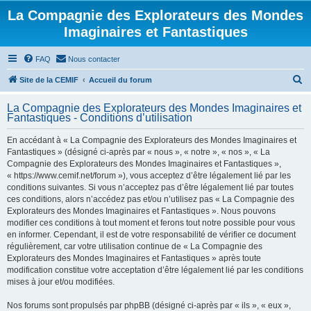
La Compagnie des Explorateurs des Mondes
Imaginaires et Fantastiques
FAQ
Nous contacter
R
Site de la CEMIF
Accueil du forum
e
La Compagnie des Explorateurs des Mondes Imaginaires et
c
Fantastiques - Conditions d’utilisation
h
En accédant à « La Compagnie des Explorateurs des Mondes Imaginaires et
e
Fantastiques » (désigné ci-après par « nous », « notre », « nos », « La
r
Compagnie des Explorateurs des Mondes Imaginaires et Fantastiques »,
« https://www.cemif.net/forum »), vous acceptez d’être légalement lié par les
c
conditions suivantes. Si vous n’acceptez pas d’être légalement lié par toutes
h
ces conditions, alors n’accédez pas et/ou n’utilisez pas « La Compagnie des
Explorateurs des Mondes Imaginaires et Fantastiques ». Nous pouvons
e
modifier ces conditions à tout moment et ferons tout notre possible pour vous
r
en informer. Cependant, il est de votre responsabilité de vérifier ce document
régulièrement, car votre utilisation continue de « La Compagnie des
Explorateurs des Mondes Imaginaires et Fantastiques » après toute
modification constitue votre acceptation d’être légalement lié par les conditions
mises à jour et/ou modifiées.
Nos forums sont propulsés par phpBB (désigné ci-après par « ils », « eux »,