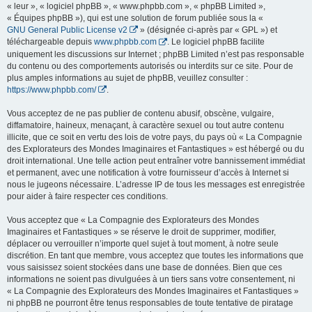
« leur », « logiciel phpBB », « www.phpbb.com », « phpBB Limited »,
« Équipes phpBB »), qui est une solution de forum publiée sous la «
GNU General Public License v2
» (désignée ci-après par « GPL ») et
téléchargeable depuis
www.phpbb.com
. Le logiciel phpBB facilite
uniquement les discussions sur Internet ; phpBB Limited n’est pas responsable
du contenu ou des comportements autorisés ou interdits sur ce site. Pour de
plus amples informations au sujet de phpBB, veuillez consulter :
https://www.phpbb.com/
.
Vous acceptez de ne pas publier de contenu abusif, obscène, vulgaire,
diffamatoire, haineux, menaçant, à caractère sexuel ou tout autre contenu
illicite, que ce soit en vertu des lois de votre pays, du pays où « La Compagnie
des Explorateurs des Mondes Imaginaires et Fantastiques » est hébergé ou du
droit international. Une telle action peut entraîner votre bannissement immédiat
et permanent, avec une notification à votre fournisseur d’accès à Internet si
nous le jugeons nécessaire. L’adresse IP de tous les messages est enregistrée
pour aider à faire respecter ces conditions.
Vous acceptez que « La Compagnie des Explorateurs des Mondes
Imaginaires et Fantastiques » se réserve le droit de supprimer, modifier,
déplacer ou verrouiller n’importe quel sujet à tout moment, à notre seule
discrétion. En tant que membre, vous acceptez que toutes les informations que
vous saisissez soient stockées dans une base de données. Bien que ces
informations ne soient pas divulguées à un tiers sans votre consentement, ni
« La Compagnie des Explorateurs des Mondes Imaginaires et Fantastiques »
ni phpBB ne pourront être tenus responsables de toute tentative de piratage