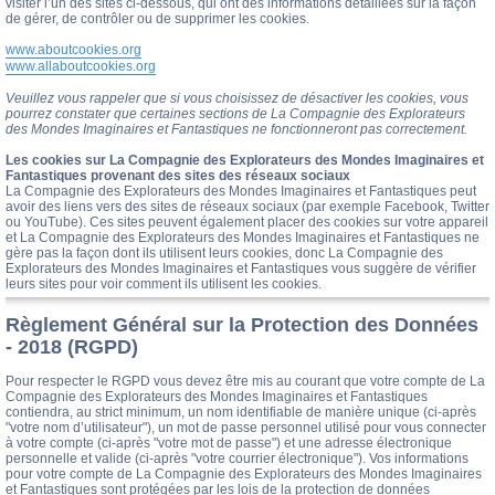
visiter l’un des sites ci-dessous, qui ont des informations détaillées sur la façon
de gérer, de contrôler ou de supprimer les cookies.
www.aboutcookies.org
www.allaboutcookies.org
Veuillez vous rappeler que si vous choisissez de désactiver les cookies, vous
pourrez constater que certaines sections de La Compagnie des Explorateurs
des Mondes Imaginaires et Fantastiques ne fonctionneront pas correctement.
Les cookies sur La Compagnie des Explorateurs des Mondes Imaginaires et
Fantastiques provenant des sites des réseaux sociaux
La Compagnie des Explorateurs des Mondes Imaginaires et Fantastiques peut
avoir des liens vers des sites de réseaux sociaux (par exemple Facebook, Twitter
ou YouTube). Ces sites peuvent également placer des cookies sur votre appareil
et La Compagnie des Explorateurs des Mondes Imaginaires et Fantastiques ne
gère pas la façon dont ils utilisent leurs cookies, donc La Compagnie des
Explorateurs des Mondes Imaginaires et Fantastiques vous suggère de vérifier
leurs sites pour voir comment ils utilisent les cookies.
Règlement Général sur la Protection des Données
- 2018 (RGPD)
Pour respecter le RGPD vous devez être mis au courant que votre compte de La
Compagnie des Explorateurs des Mondes Imaginaires et Fantastiques
contiendra, au strict minimum, un nom identifiable de manière unique (ci-après
"votre nom d’utilisateur"), un mot de passe personnel utilisé pour vous connecter
à votre compte (ci-après "votre mot de passe") et une adresse électronique
personnelle et valide (ci-après "votre courrier électronique"). Vos informations
pour votre compte de La Compagnie des Explorateurs des Mondes Imaginaires
et Fantastiques sont protégées par les lois de la protection de données