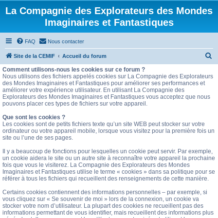
La Compagnie des Explorateurs des Mondes
Imaginaires et Fantastiques
FAQ
Nous contacter
R
Site de la CEMIF
Accueil du forum
e
Comment utilisons-nous les cookies sur ce forum ?
Nous utilisons des fichiers appelés cookies sur La Compagnie des Explorateurs
c
des Mondes Imaginaires et Fantastiques pour améliorer ses performances et
améliorer votre expérience utilisateur. En utilisant La Compagnie des
h
Explorateurs des Mondes Imaginaires et Fantastiques vous acceptez que nous
e
pouvons placer ces types de fichiers sur votre appareil.
r
Que sont les cookies ?
Les cookies sont de petits fichiers texte qu’un site WEB peut stocker sur votre
c
ordinateur ou votre appareil mobile, lorsque vous visitez pour la première fois un
site ou l’une de ses pages.
h
e
Il y a beaucoup de fonctions pour lesquelles un cookie peut servir. Par exemple,
un cookie aidera le site ou un autre site à reconnaître votre appareil la prochaine
r
fois que vous le visiterez. La Compagnie des Explorateurs des Mondes
Imaginaires et Fantastiques utilise le terme « cookies » dans sa politique pour se
référer à tous les fichiers qui recueillent des renseignements de cette manière.
Certains cookies contiennent des informations personnelles – par exemple, si
vous cliquez sur « Se souvenir de moi » lors de la connexion, un cookie va
stocker votre nom d’utilisateur. La plupart des cookies ne recueillent pas des
informations permettant de vous identifier, mais recueillent des informations plus