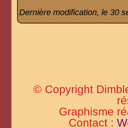
Dernière modification, le 30 
© Copyright Dimble
ré
Graphisme réal
Contact :
W