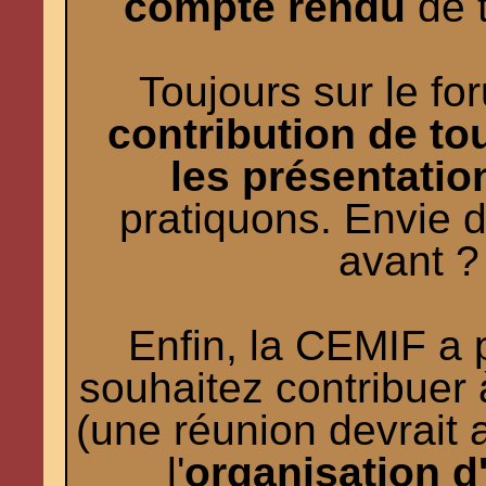
compte rendu
de t
Toujours sur le fo
contribution de to
les présentatio
pratiquons. Envie d
avant ?
Enfin, la CEMIF a p
souhaitez contribuer 
(une réunion devrait a
l'
organisation 