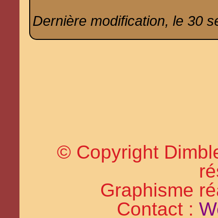
Dernière modification, le 30 
© Copyright Dimble
ré
Graphisme réal
Contact :
W