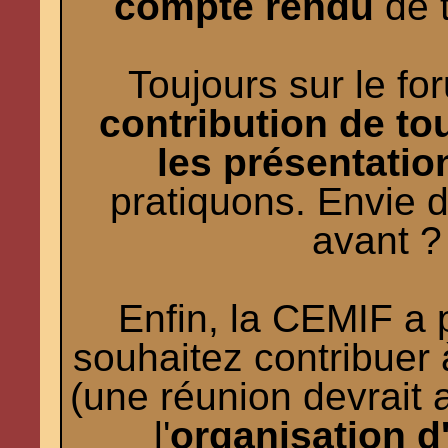
compte rendu
de t
Toujours sur le fo
contribution de to
les présentatio
pratiquons. Envie d
avant ?
Enfin, la CEMIF a p
souhaitez contribuer 
(une réunion devrait a
l'
organisation 