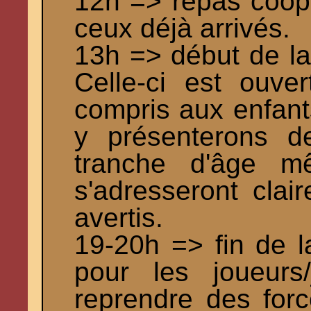
12h => repas coopé
ceux déjà arrivés.
13h => début de la
Celle-ci est ouve
compris aux enfant
y présenterons d
tranche d'âge mê
s'adresseront clai
avertis.
19-20h => fin de l
pour les joueurs
reprendre des forc