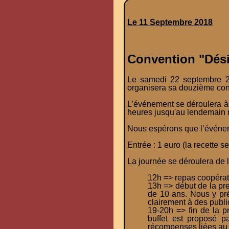
Le 11 Septembre 2018
Convention "Désir
Le samedi 22 septembre 2
organisera sa douzième conve
L’événement se déroulera à 
heures jusqu'au lendemain 
Nous espérons que l’événeme
Entrée : 1 euro (la recette 
La journée se déroulera de l
12h => repas coopérati
13h => début de la pre
de 10 ans. Nous y pré
clairement à des public
19-20h => fin de la p
buffet est proposé p
récompenses liées au m