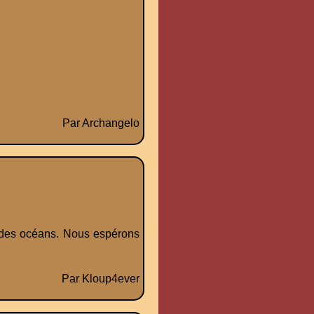
Par Archangelo
me des océans. Nous espérons
Par Kloup4ever