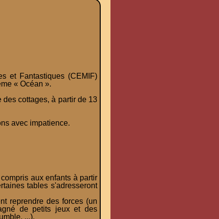
s et Fantastiques (CEMIF)
hème « Océan ».
des cottages, à partir de 13
ons avec impatience.
 compris aux enfants à partir
taines tables s'adresseront
ent reprendre des forces (un
agné de petits jeux et des
mble, ...).