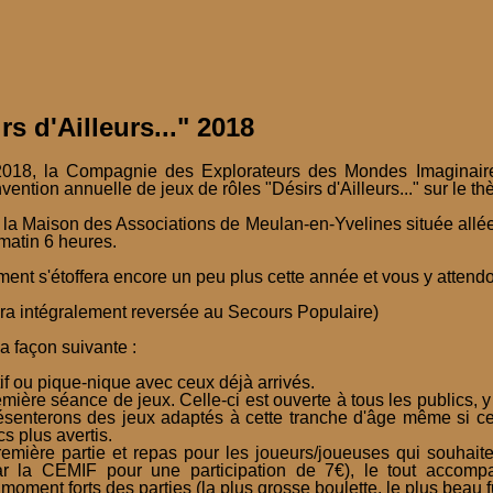
s d'Ailleurs..." 2018
018, la Compagnie des Explorateurs des Mondes Imaginaire
ntion annuelle de jeux de rôles "Désirs d'Ailleurs..." sur le t
la Maison des Associations de Meulan-en-Yvelines située allée 
matin 6 heures.
nt s'étoffera encore un peu plus cette année et vous y attend
sera intégralement reversée au Secours Populaire)
a façon suivante :
f ou pique-nique avec ceux déjà arrivés.
mière séance de jeux. Celle-ci est ouverte à tous les publics, y
senterons des jeux adaptés à cette tranche d'âge même si cer
s plus avertis.
remière partie et repas pour les joueurs/joueuses qui souhait
ar la CEMIF pour une participation de 7€), le tout accomp
oment forts des parties (la plus grosse boulette, le plus beau fu