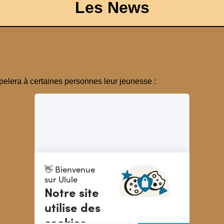
Les News
pelera à certaines personnes leur jeunesse :