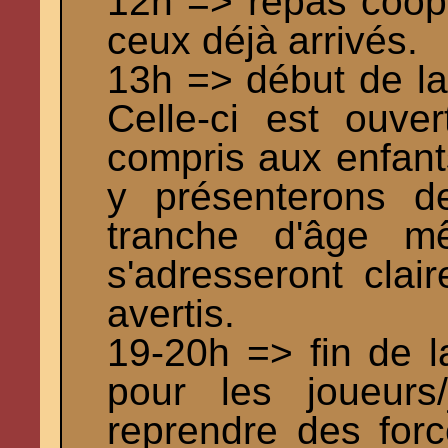
12h => repas coopé
ceux déjà arrivés.
13h => début de la
Celle-ci est ouve
compris aux enfant
y présenterons d
tranche d'âge mê
s'adresseront clai
avertis.
19-20h => fin de l
pour les joueurs
reprendre des forc