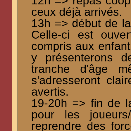
12h => repas coopé
ceux déjà arrivés.
13h => début de la
Celle-ci est ouve
compris aux enfant
y présenterons d
tranche d'âge mê
s'adresseront clai
avertis.
19-20h => fin de l
pour les joueurs
reprendre des forc