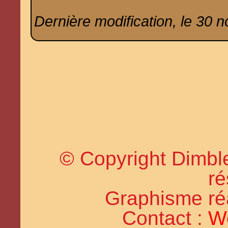
Dernière modification, le 30 
© Copyright Dimble
ré
Graphisme réal
Contact :
W