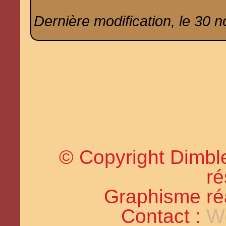
Dernière modification, le 30 
© Copyright Dimble
ré
Graphisme réal
Contact :
W