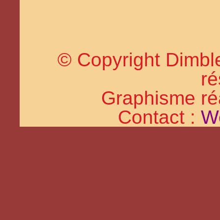
© Copyright Dimble
ré
Graphisme réal
Contact :
W