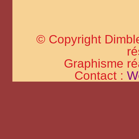
© Copyright Dimble
ré
Graphisme réal
Contact :
W