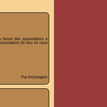
u forum des associations à
ssociations (le lieu où nous
Par Archangelo