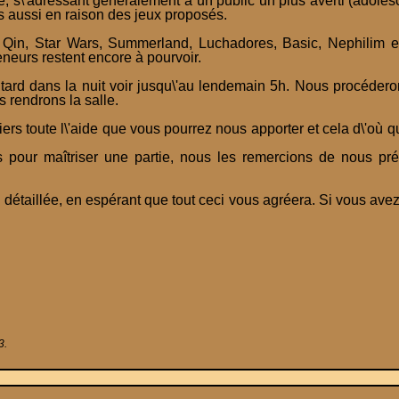
, s\'adressant généralement à un public un plus averti (adoles
is aussi en raison des jeux proposés.
 Qin, Star Wars, Summerland, Luchadores, Basic, Nephilim et
eurs restent encore à pourvoir.
 tard dans la nuit voir jusqu\'au lendemain 5h. Nous procéderon
 rendrons la salle.
rs toute l\'aide que vous pourrez nous apporter et cela d\'où qu\
s pour maîtriser une partie, nous les remercions de nous pr
détaillée, en espérant que tout ceci vous agréera. Si vous avez 
3.