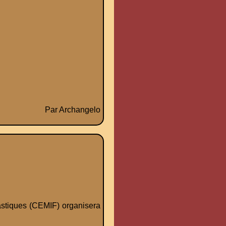
Par Archangelo
astiques (CEMIF) organisera