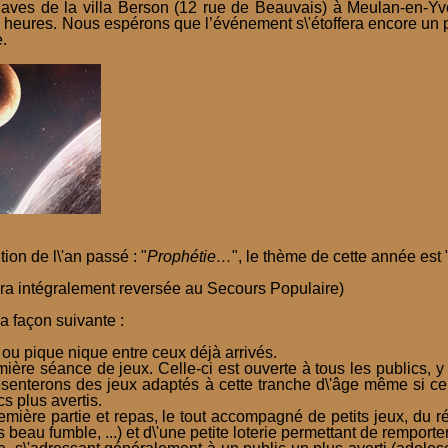
Caves de la villa Berson (12 rue de Beauvais) à Meulan-en-Yve
 heures. Nous espérons que l’événement s\'étoffera encore un 
.
ion de l\'an passé : "
Prophétie…
", le thème de cette année est 
sera intégralement reversée au Secours Populaire)
a façon suivante :
f ou pique nique entre ceux déjà arrivés.
mière séance de jeux. Celle-ci est ouverte à tous les publics, y
senterons des jeux adaptés à cette tranche d\'âge même si cer
s plus avertis.
première partie et repas, le tout accompagné de petits jeux, du r
s beau fumble, ...) et d\'une petite loterie permettant de remport