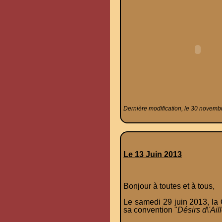
Dernière modification, le 30 novemb
Le 13 Juin 2013
Bonjour à toutes et à tous,
Le samedi 29 juin 2013, la
sa convention "
Désirs d\'Aill