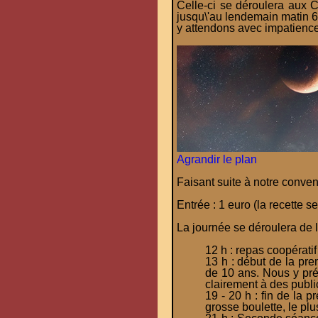
Celle-ci se déroulera aux 
jusqu\'au lendemain matin 6
y attendons avec impatience
Agrandir le plan
Faisant suite à notre convent
Entrée : 1 euro (la recette 
La journée se déroulera de l
12 h : repas coopérati
13 h : début de la pre
de 10 ans. Nous y pré
clairement à des public
19 - 20 h : fin de la 
grosse boulette, le plu