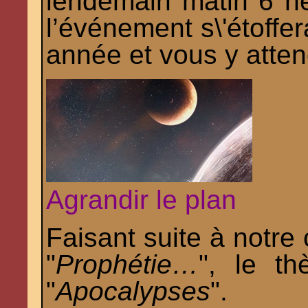
lendemain matin 6 h
l’événement s\'étoffe
année et vous y atte
Agrandir le plan
Faisant suite à notre 
"
Prophétie…
", le t
"
Apocalypses
".