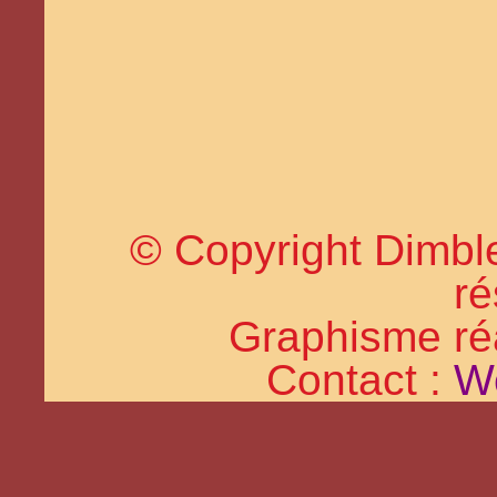
© Copyright Dimble
ré
Graphisme réal
Contact :
W