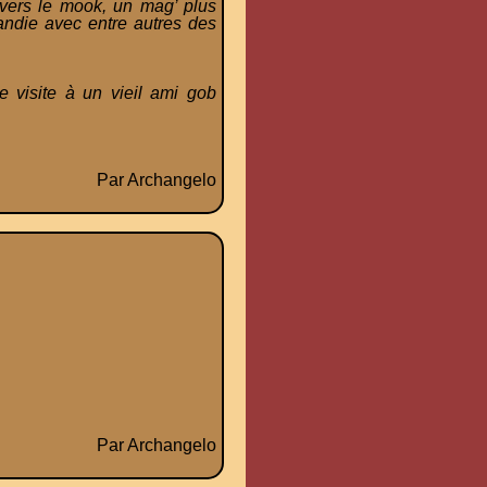
 vers le mook, un mag’ plus
randie avec entre autres des
 visite à un vieil ami gob
Par Archangelo
Par Archangelo