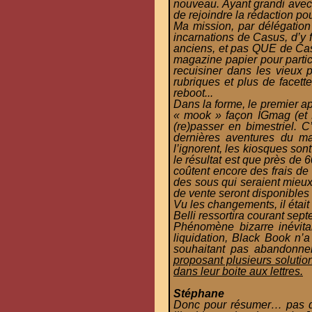
nouveau. Ayant grandi avec
de rejoindre la rédaction pou
Ma mission, par délégation
incarnations de Casus, d’y 
anciens, et pas QUE de Casus
magazine papier pour partici
recuisiner dans les vieux p
rubriques et plus de facette
reboot...
Dans la forme, le premier a
« mook » façon IGmag (et D
(re)passer en bimestriel. 
dernières aventures du ma
l’ignorent, les kiosques son
le résultat est que près de
coûtent encore des frais de
des sous qui seraient mieux
de vente seront disponibles s
Vu les changements, il était
Belli ressortira courant sept
Phénomène bizarre inévita
liquidation, Black Book n’
souhaitant pas abandonne
proposant plusieurs solutio
dans leur boite aux lettres.
Stéphane
Donc pour résumer… pas de 