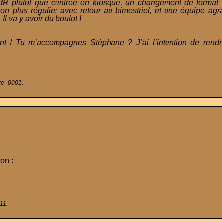
 JdR plutôt que centrée en kiosque, un changement de format
on plus régulier avec retour au bimestriel, et une équipe ag
Il va y avoir du boulot !
 ! Tu m’accompagnes Stéphane ? J’ai l’intention de rendre
re -0001.
ion :
011.