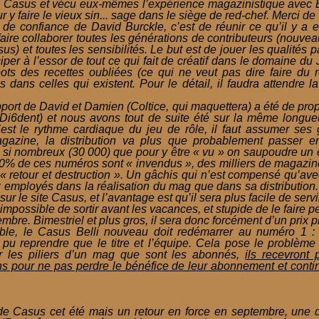
 Casus et vécu eux-mêmes l’expérience magazinistique avec B
r y faire le vieux sin... sage dans le siège de red-chef. Merci de v
 de confiance de David Burckle, c’est de réunir ce qu’il y a 
faire collaborer toutes les générations de contributeurs (nouv
) et toutes les sensibilités. Le but est de jouer les qualités 
per à l’essor de tout ce qui fait de créatif dans le domaine du
ots des recettes oubliées (ce qui ne veut pas dire faire du r
s dans celles qui existent. Pour le détail, il faudra attendre 
pport de David et Damien (Coltice, qui maquettera) a été de prop
i6dent) et nous avons tout de suite été sur la même longueu
C’est le rythme cardiaque du jeu de rôle, il faut assumer ses
gazine, la distribution va plus que probablement passer en 
t si nombreux (30 000) que pour y être « vu » on saupoudre un e
 60% de ces numéros sont « invendus », des milliers de magazine
 « retour et destruction ». Un gâchis qui n’est compensé qu’ave
 employés dans la réalisation du mag que dans sa distribution.
ur le site Casus, et l’avantage est qu’il sera plus facile de servi
 impossible de sortir avant les vacances, et stupide de le faire 
embre. Bimestriel et plus gros, il sera donc forcément d’un prix p
ble, le Casus Belli nouveau doit redémarrer au numéro 1 :
a pu reprendre que le titre et l’équipe. Cela pose le probl
r les piliers d’un mag que sont les abonnés,
ils recevront
ns pour ne pas perdre le bénéfice de leur abonnement et conti
Casus cet été mais un retour en force en septembre, une dis