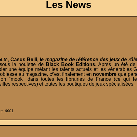
Les News
oute,
Casus Belli
,
le magazine de référence des jeux de rôl
sous la houlette de
Black Book Editions
. Après un été de 
er une équipe mêlant les talents actuels et les vénérables 
noblesse au magazine, c\'est finalement en
novembre
que para
on "mook" dans toutes les librairies de France (ce qui le
les respectives) et toutes les boutiques de jeux spécialisées.
re -0001.