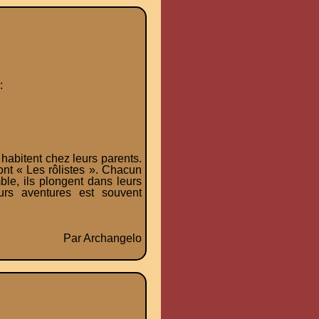
:
habitent chez leurs parents.
sont « Les rôlistes ». Chacun
le, ils plongent dans leurs
urs aventures est souvent
Par Archangelo