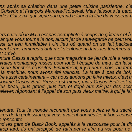
s après sa création dans une petite cuisine parisienne, c’e
Guiserix et François Marcela-Froideval. Mais laissons la par
ier Guiserix, qui signe son grand retour à la tête du vaisseau-
rs cruel où le MJ n’est pas corruptible à coups de gâteaux et à
 banque vous tourne le dos, aucun jet de sauvegarde ne peut vou
ssi un lieu formidable ! Un lieu où quand on se fait backst
rtent leurs armures d’antan et s’enfoncent dans les ténèbres à 
t arrivé.
enture Casus a repris, que notre magazine de jeu de rôle a retr
vraies montagnes russes pour toute l’équipe du mag’. En faisan
i de franches réussites. Finalement, il y a deux mois, au te
 la machine, nous avons été vaincus. La faute à pas de bol
ôtre aussi certainement – car nous aurions pu faire mieux, c’est u
 société Casus Belli Presse est morte, mais Casus Belli est u
plus beau, plus grand, plus fort, et dopé aux XP par des ac
relever, répondant à l’appel de son plus vieux maître, à qui je lai
tendre. Tout le monde reconnait que vous aviez le feu sacr
pros de la profession qui vous avaient donnés les « bons-consei
e rencontre.
and les gars de Black Book, appelés à la rescousse pour la dis
trop tard, ils ont proposé de rattraper le titre au vol pour ne