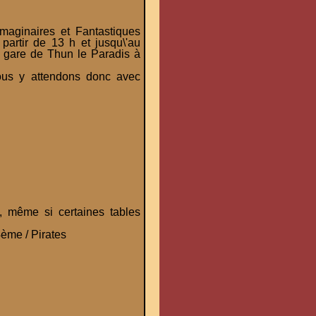
aginaires et Fantastiques
partir de 13 h et jusqu\'au
a gare de Thun le Paradis à
ous y attendons donc avec
, même si certaines tables
ème / Pirates