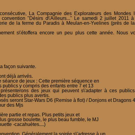
consécutive, La Compagnie des Explorateurs des Mondes Im
onvention "Désirs d\'Ailleurs..." Le samedi 2 juillet 2011 à 
erie de la ferme du Paradis à Meulan-en-Yvelines (près de l
nement s\'étoffera encore un peu plus cette année. Nous v
a façon suivante.
nt déjà arrivés.
e séance de jeux : Cette première séquence en
s publics y compris des enfants entre 7 et 13
résenterons des jeux qui peuvent s\'adapter à ces publics
des publics plus avertis.
sés seront Star-Wars D6 (Remise à flot) / Donjons et Dragons 4
our des Mjs
ère partie et repas. Plus petits jeux et
lus grosse boulette, le plus beau fumble, le MJ
rouette -cacahuètes....)
onvention. Généralement la soirée s\'adresse à un