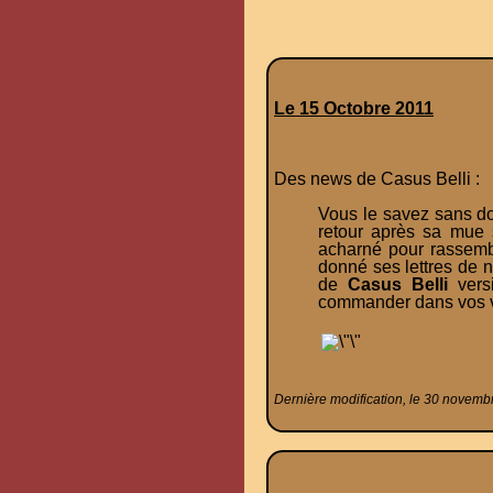
Le 15 Octobre 2011
Des news de Casus Belli :
Vous le savez sans d
retour après sa mue 
acharné pour rassembl
donné ses lettres de 
de
Casus Belli
versi
commander dans vos vil
Dernière modification, le 30 novemb