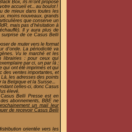
lack Box, ils m’ont proposé
otre accueil et... au boulot !
eu de mieux dans toutes les
eaux, moins nouveaux, grands
particulières que conserve un
 JdR, mais pas d’hésitation à
échauffé). Il y aura plus de
la surprise de ce Casus Belli
oser de muter vers le format
r d’onde. La périodicité va
 gènes. Vu le marché et les
librairies : pour ceux qui
xemplaire par ci, un par là ;
 qui ont été imprimés et qui
c des ventes importantes, et
 Là, les adresses des points
r la Belgique et la Suisse...
pendant celles-ci, donc Casus
lus élevé.
 Casus Belli Presse est en
ème des abonnements, BBE ne
 prochainement un mail leur
nuer de recevoir Casus Belli
tribution orientée vers les