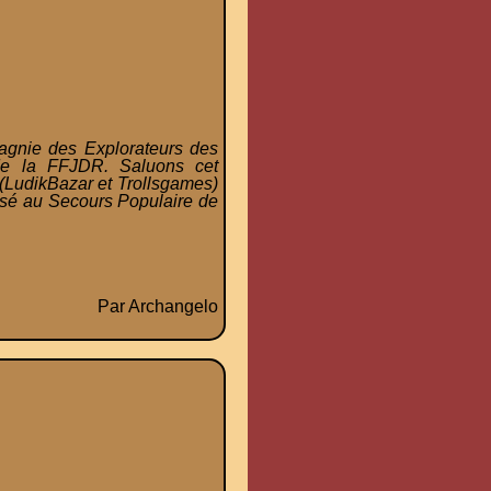
pagnie des Explorateurs des
de la FFJDR. Saluons cet
 (LudikBazar et Trollsgames)
ersé au Secours Populaire de
Par Archangelo