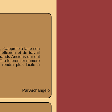
e
, s\'apprête à faire son
réflexion et de travail
Grands Anciens qui ont
îtra le premier numéro
 rendra plus facile à
Par Archangelo