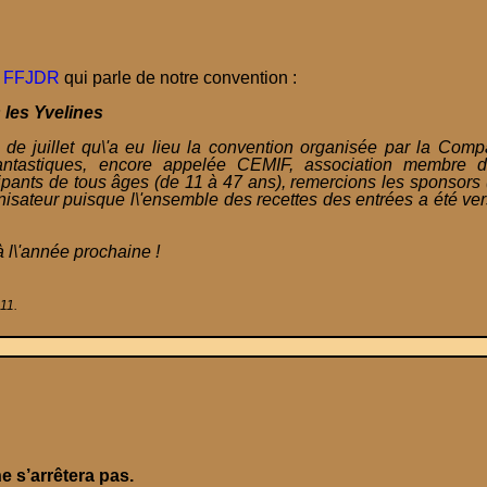
la FFJDR
qui parle de notre convention :
 les Yvelines
 de juillet qu\'a eu lieu la convention organisée par la Com
antastiques, encore appelée CEMIF, association membre 
pants de tous âges (de 11 à 47 ans), remercions les sponsors
rganisateur puisque l\'ensemble des recettes des entrées a été v
 l\'année prochaine !
011.
ne s’arrêtera pas.