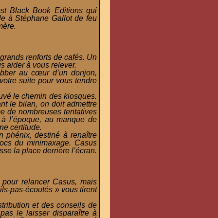
st Black Book Editions qui
ole à Stéphane Gallot de feu
mère.
 grands renforts de cafés. Un
s aider à vous relever.
abber au cœur d’un donjon,
votre suite pour vous tendre
ouvé le chemin des kiosques.
t le bilan, on doit admettre
rme de nombreuses tentatives
, à l’époque, au manque de
ne certitude.
n phénix, destiné à renaître
crocs du minimaxage. Casus
sse la place derrière l’écran.
é pour relancer Casus, mais
ls-pas-écoutés » vous tirent
tribution et des conseils de
 pas le laisser disparaître à