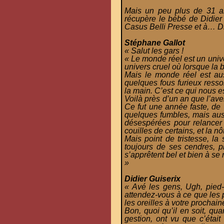
Mais un peu plus de 31 an
récupère le bébé de Didier 
Casus Belli Presse et à… Did
Stéphane Gallot
« Salut les gars !
« Le monde réel est un unive
univers cruel où lorsque la
Mais le monde réel est au
quelques fous furieux resso
la main. C’est ce qui nous es
Voilà près d’un an que l’av
Ce fut une année faste, de 
quelques fumbles, mais auss
désespérées pour relancer
couilles de certains, et la n
Mais point de tristesse, la
toujours de ses cendres, 
s’apprêtent bel et bien à se 
»
Didier Guiserix
« Avé les gens, Ugh, pied-
attendez-vous à ce que les 
les oreilles à votre prochain
Bon, quoi qu’il en soit, qu
gestion, ont vu que c’était 