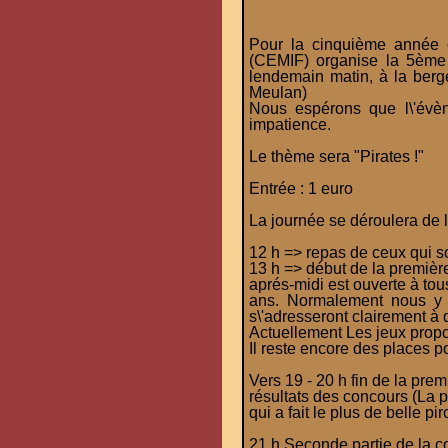
Pour la cinquième année 
(CEMIF) organise la 5ème c
lendemain matin, à la berg
Meulan)
Nous espérons que l\'évè
impatience.
Le thème sera "Pirates !"
Entrée : 1 euro
La journée se déroulera de l
12 h => repas de ceux qui so
13 h => début de la premièr
aprés-midi est ouverte à tou
ans. Normalement nous y p
s\'adresseront clairement à 
Actuellement Les jeux propo
Il reste encore des places p
Vers 19 - 20 h fin de la premi
résultats des concours (La p
qui a fait le plus de belle pi
21 h Seconde partie de la c