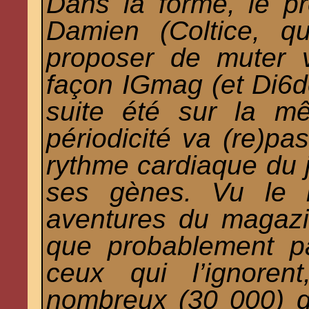
Dans la forme, le p
Damien (Coltice, q
proposer de muter 
façon IGmag (et Di6d
suite été sur la m
périodicité va (re)pas
rythme cardiaque du j
ses gènes. Vu le m
aventures du magazin
que probablement pa
ceux qui l’ignoren
nombreux (30 000) q