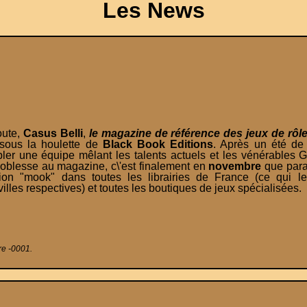
Les News
oute,
Casus Belli
,
le magazine de référence des jeux de rôl
sous la houlette de
Black Book Editions
. Après un été de 
er une équipe mêlant les talents actuels et les vénérables 
noblesse au magazine, c\'est finalement en
novembre
que para
on "mook" dans toutes les librairies de France (ce qui le
les respectives) et toutes les boutiques de jeux spécialisées.
re -0001.