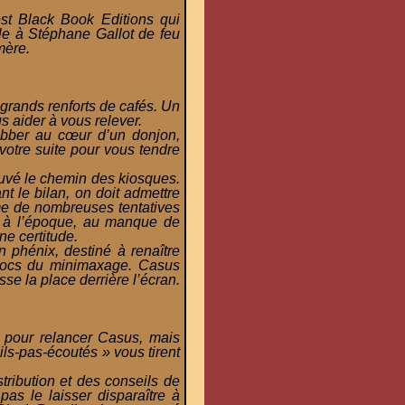
st Black Book Editions qui
ole à Stéphane Gallot de feu
mère.
 grands renforts de cafés. Un
s aider à vous relever.
abber au cœur d’un donjon,
votre suite pour vous tendre
ouvé le chemin des kiosques.
t le bilan, on doit admettre
rme de nombreuses tentatives
, à l’époque, au manque de
ne certitude.
n phénix, destiné à renaître
crocs du minimaxage. Casus
sse la place derrière l’écran.
é pour relancer Casus, mais
ls-pas-écoutés » vous tirent
tribution et des conseils de
 pas le laisser disparaître à