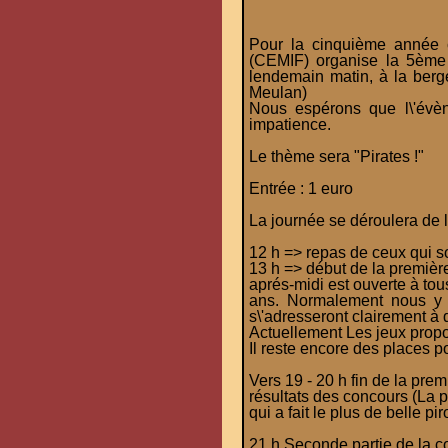
Pour la cinquième année 
(CEMIF) organise la 5ème c
lendemain matin, à la berg
Meulan)
Nous espérons que l\'évè
impatience.
Le thème sera "Pirates !"
Entrée : 1 euro
La journée se déroulera de l
12 h => repas de ceux qui so
13 h => début de la premièr
aprés-midi est ouverte à tou
ans. Normalement nous y p
s\'adresseront clairement à 
Actuellement Les jeux propo
Il reste encore des places p
Vers 19 - 20 h fin de la premi
résultats des concours (La p
qui a fait le plus de belle pi
21 h Seconde partie de la c