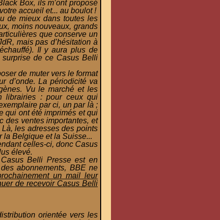
lack Box, ils m’ont proposé
otre accueil et... au boulot !
eu de mieux dans toutes les
eaux, moins nouveaux, grands
particulières que conserve un
 JdR, mais pas d’hésitation à
échauffé). Il y aura plus de
la surprise de ce Casus Belli
oser de muter vers le format
r d’onde. La périodicité va
 gènes. Vu le marché et les
librairies : pour ceux qui
xemplaire par ci, un par là ;
 qui ont été imprimés et qui
c des ventes importantes, et
 Là, les adresses des points
r la Belgique et la Suisse...
pendant celles-ci, donc Casus
lus élevé.
 Casus Belli Presse est en
ème des abonnements, BBE ne
 prochainement un mail leur
nuer de recevoir Casus Belli
tribution orientée vers les