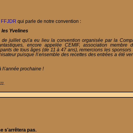
la FFJDR
qui parle de notre convention :
 les Yvelines
 de juillet qu\'a eu lieu la convention organisée par la Com
antastiques, encore appelée CEMIF, association membre 
pants de tous âges (de 11 à 47 ans), remercions les sponsors
rganisateur puisque l\'ensemble des recettes des entrées a été v
 l\'année prochaine !
011.
ne s’arrêtera pas.