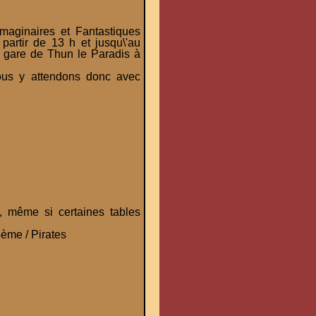
aginaires et Fantastiques
partir de 13 h et jusqu\'au
a gare de Thun le Paradis à
ous y attendons donc avec
, même si certaines tables
ème / Pirates