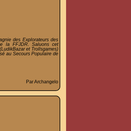
pagnie des Explorateurs des
de la FFJDR. Saluons cet
 (LudikBazar et Trollsgames)
ersé au Secours Populaire de
Par Archangelo