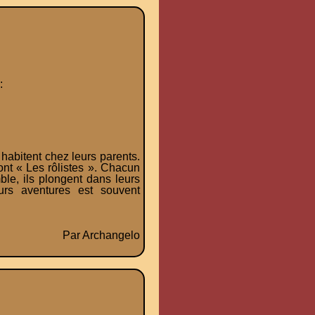
:
habitent chez leurs parents.
sont « Les rôlistes ». Chacun
le, ils plongent dans leurs
urs aventures est souvent
Par Archangelo