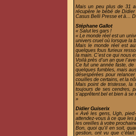
Mais un peu plus de 31 an
récupère le bébé de Didier 
Casus Belli Presse et à… Did
Stéphane Gallot
« Salut les gars !
« Le monde réel est un unive
univers cruel où lorsque la
Mais le monde réel est au
quelques fous furieux resso
la main. C’est ce qui nous es
Voilà près d’un an que l’av
Ce fut une année faste, de 
quelques fumbles, mais auss
désespérées pour relancer
couilles de certains, et la n
Mais point de tristesse, la
toujours de ses cendres, 
s’apprêtent bel et bien à se 
»
Didier Guiserix
« Avé les gens, Ugh, pied-
attendez-vous à ce que les 
les oreilles à votre prochain
Bon, quoi qu’il en soit, qu
gestion, ont vu que c’était 