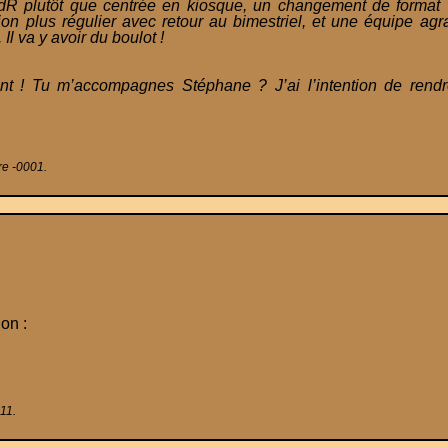
 JdR plutôt que centrée en kiosque, un changement de format
on plus régulier avec retour au bimestriel, et une équipe ag
Il va y avoir du boulot !
 ! Tu m’accompagnes Stéphane ? J’ai l’intention de rendre
re -0001.
ion :
011.