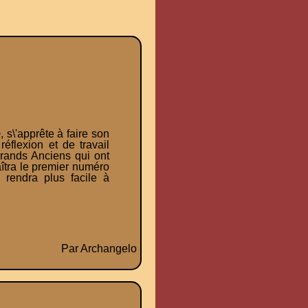
e
, s\'apprête à faire son
réflexion et de travail
Grands Anciens qui ont
îtra le premier numéro
 rendra plus facile à
Par Archangelo