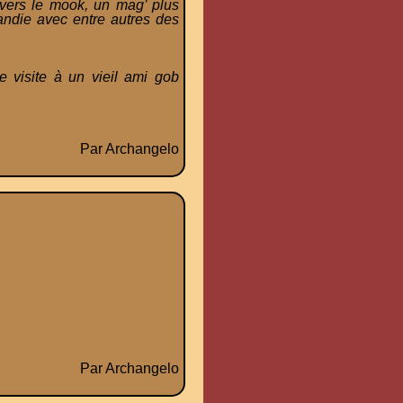
 vers le mook, un mag’ plus
randie avec entre autres des
 visite à un vieil ami gob
Par Archangelo
Par Archangelo