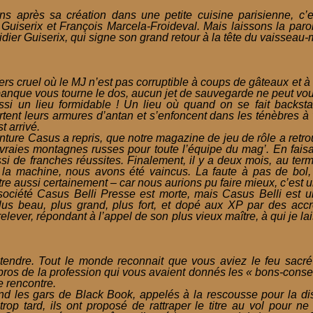
s après sa création dans une petite cuisine parisienne, c’e
Guiserix et François Marcela-Froideval. Mais laissons la par
ier Guiserix, qui signe son grand retour à la tête du vaisseau-
rs cruel où le MJ n’est pas corruptible à coups de gâteaux et à
 banque vous tourne le dos, aucun jet de sauvegarde ne peut vou
ssi un lieu formidable ! Un lieu où quand on se fait backst
rtent leurs armures d’antan et s’enfoncent dans les ténèbres à 
t arrivé.
enture Casus a repris, que notre magazine de jeu de rôle a retr
vraies montagnes russes pour toute l’équipe du mag’. En faisan
i de franches réussites. Finalement, il y a deux mois, au te
 la machine, nous avons été vaincus. La faute à pas de bol
ôtre aussi certainement – car nous aurions pu faire mieux, c’est u
 société Casus Belli Presse est morte, mais Casus Belli est u
plus beau, plus grand, plus fort, et dopé aux XP par des ac
relever, répondant à l’appel de son plus vieux maître, à qui je lai
tendre. Tout le monde reconnait que vous aviez le feu sacr
pros de la profession qui vous avaient donnés les « bons-consei
e rencontre.
and les gars de Black Book, appelés à la rescousse pour la dis
trop tard, ils ont proposé de rattraper le titre au vol pour ne