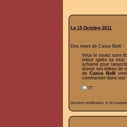
Le 15 Octobre 2011
Des news de Casus Belli :
Vous le savez sans d
retour après sa mue 
acharné pour rassembl
donné ses lettres de 
de
Casus Belli
versi
commander dans vos vil
Dernière modification, le 30 novemb