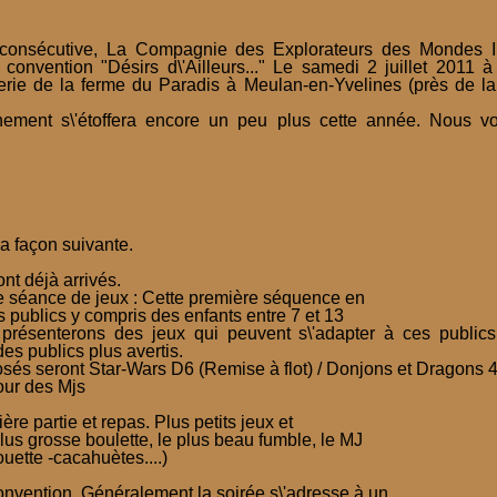
consécutive, La Compagnie des Explorateurs des Mondes Im
onvention "Désirs d\'Ailleurs..." Le samedi 2 juillet 2011 à 
erie de la ferme du Paradis à Meulan-en-Yvelines (près de l
nement s\'étoffera encore un peu plus cette année. Nous v
a façon suivante.
nt déjà arrivés.
e séance de jeux : Cette première séquence en
s publics y compris des enfants entre 7 et 13
résenterons des jeux qui peuvent s\'adapter à ces publics
des publics plus avertis.
sés seront Star-Wars D6 (Remise à flot) / Donjons et Dragons 4
our des Mjs
ère partie et repas. Plus petits jeux et
lus grosse boulette, le plus beau fumble, le MJ
rouette -cacahuètes....)
onvention. Généralement la soirée s\'adresse à un