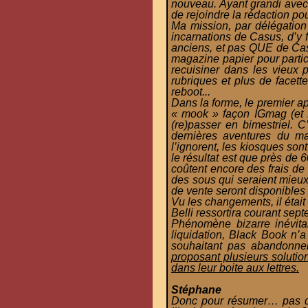
nouveau. Ayant grandi avec
de rejoindre la rédaction pou
Ma mission, par délégation
incarnations de Casus, d’y 
anciens, et pas QUE de Casus
magazine papier pour partici
recuisiner dans les vieux p
rubriques et plus de facette
reboot...
Dans la forme, le premier a
« mook » façon IGmag (et D
(re)passer en bimestriel. 
dernières aventures du ma
l’ignorent, les kiosques son
le résultat est que près de
coûtent encore des frais de
des sous qui seraient mieux
de vente seront disponibles s
Vu les changements, il était
Belli ressortira courant sept
Phénomène bizarre inévita
liquidation, Black Book n’
souhaitant pas abandonne
proposant plusieurs solutio
dans leur boite aux lettres.
Stéphane
Donc pour résumer… pas de 