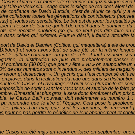
 Casus et vécu eux-mêmes l’expérience magazinistique avec B
r y faire le vieux sin... sage dans le siège de red-chef. Merci de v
 de confiance de David Burckle, c’est de réunir ce qu’il y a 
faire collaborer toutes les générations de contributeurs (nouv
) et toutes les sensibilités. Le but est de jouer les qualités 
per à l’essor de tout ce qui fait de créatif dans le domaine du
ots des recettes oubliées (ce qui ne veut pas dire faire du r
s dans celles qui existent. Pour le détail, il faudra attendre 
pport de David et Damien (Coltice, qui maquettera) a été de prop
i6dent) et nous avons tout de suite été sur la même longueu
C’est le rythme cardiaque du jeu de rôle, il faut assumer ses
gazine, la distribution va plus que probablement passer en 
t si nombreux (30 000) que pour y être « vu » on saupoudre un e
 60% de ces numéros sont « invendus », des milliers de magazine
 « retour et destruction ». Un gâchis qui n’est compensé qu’ave
 employés dans la réalisation du mag que dans sa distribution.
ur le site Casus, et l’avantage est qu’il sera plus facile de servi
 impossible de sortir avant les vacances, et stupide de le faire 
embre. Bimestriel et plus gros, il sera donc forcément d’un prix p
ble, le Casus Belli nouveau doit redémarrer au numéro 1 :
a pu reprendre que le titre et l’équipe. Cela pose le probl
r les piliers d’un mag que sont les abonnés,
ils recevront
ns pour ne pas perdre le bénéfice de leur abonnement et conti
Casus cet été mais un retour en force en septembre, une dis