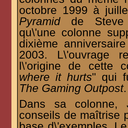
octobre 1999 à juil
Pyramid
de Steve 
qu\'une colonne supp
dixième anniversair
2003. L\'ouvrage rec
l\'origine de cette 
where it hurts
" qui 
The Gaming Outpost
.
Dans sa colonne, 
conseils de maîtrise p
base d\'exemples. Le 