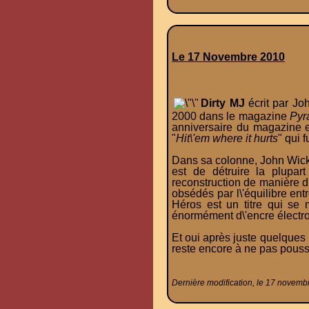
Le 17 Novembre 2010
Dirty MJ
écrit par Jo
2000 dans le magazine
Pyr
anniversaire du magazine en 
"
Hit\'em where it hurts
" qui 
Dans sa colonne, John Wick 
est de détruire la plupar
reconstruction de manière dif
obsédés par l\'équilibre ent
Héros est un titre qui se 
énormément d\'encre électr
Et oui après juste quelques
reste encore à ne pas pousse
Dernière modification, le 17 novemb