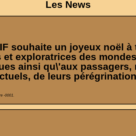
Les News
F souhaite un joyeux noël à 
s et exploratrices des mondes
ques ainsi qu\'aux passagers, 
tuels, de leurs pérégrination
re -0001.