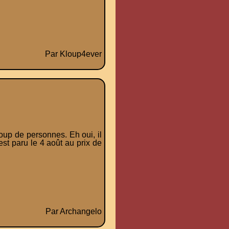
Par Kloup4ever
oup de personnes. Eh oui, il
st paru le 4 août au prix de
Par Archangelo