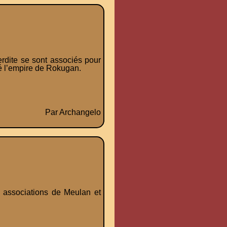
erdite se sont associés pour
né l’empire de Rokugan.
Par Archangelo
s associations de Meulan et