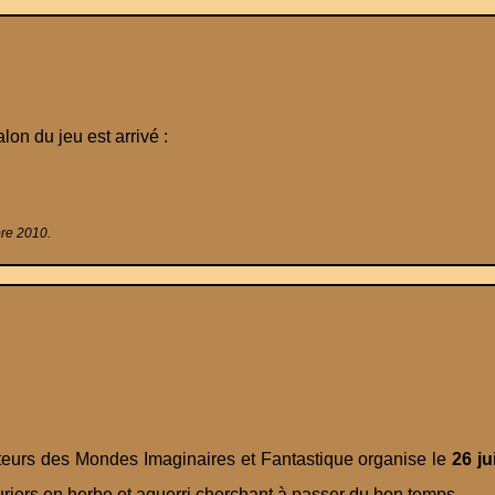
n du jeu est arrivé :
bre 2010.
eurs des Mondes Imaginaires et Fantastique organise le
26 ju
uriers en herbe et aguerri cherchant à passer du bon temps.