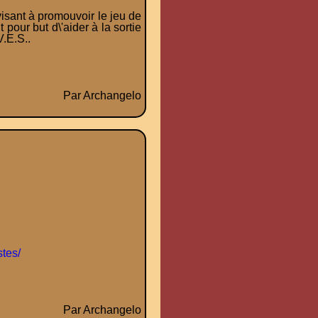
visant à promouvoir le jeu de
 pour but d\'aider à la sortie
.E.S..
Par Archangelo
tes/
Par Archangelo