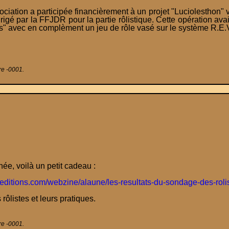
ssociation a participée financièrement à un projet "Luciolesthon" 
irigé par la FFJDR pour la partie rôlistique. Cette opération avait
" avec en complèment un jeu de rôle vasé sur le système R.E.V
re -0001.
née, voilà un petit cadeau :
ditions.com/webzine/alaune/les-resultats-du-sondage-des-rolis
 rôlistes et leurs pratiques.
re -0001.