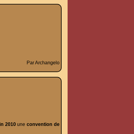
Par Archangelo
in 2010
une
convention
de