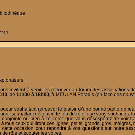
ibliothhèque
 2010.
plorateurs !
s invitent à venir les retrouver au forum des associations 
010
, de
11h00 à
18h00,
à MEULAN Paradis (en face des
nouve
ueur souhaitant retrouver le plaisir d\'une bonne partie de j
eur souhaitant découvrir le jeu de rôle, que vous souhaitiez fai
e conjointe ou bien à ce coloc que vous désespérez de voir tr
 à tous ceux qui liront ces lignes, petits, grands, gros, maigres
à cette occasion pour répondre à vos questions sur notre ass
de rôle et écouter les votres.