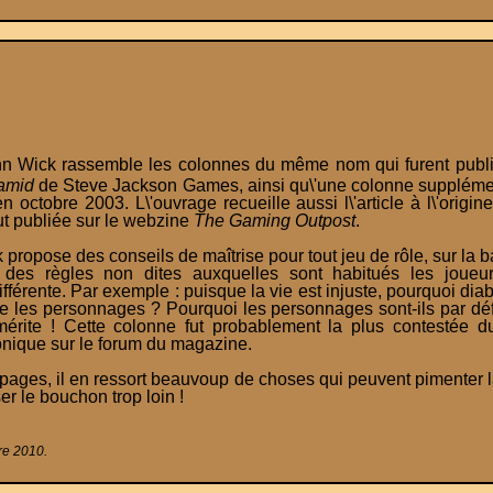
hn Wick rassemble les colonnes du même nom qui furent publié
amid
de Steve Jackson Games, ainsi qu\'une colonne supplément
octobre 2003. L\'ouvrage recueille aussi l\'article à l\'origin
fut publiée sur le webzine
The Gaming Outpost
.
propose des conseils de maîtrise pour tout jeu de rôle, sur la b
t des règles non dites auxquelles sont habitués les joueu
férente. Par exemple : puisque la vie est injuste, pourquoi diabl
re les personnages ? Pourquoi les personnages sont-ils par défa
mérite ! Cette colonne fut probablement la plus contestée d
onique sur le forum du magazine.
 pages, il en ressort beauvoup de choses qui peuvent pimenter
r le bouchon trop loin !
re 2010.