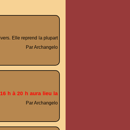
vers. Elle reprend la plupart
Par Archangelo
6 h à 20 h aura lieu la
Par Archangelo