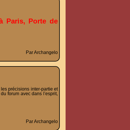
à Paris, Porte de
Par Archangelo
s précisions inter-partie et
du forum avec dans l'esprit,
Par Archangelo