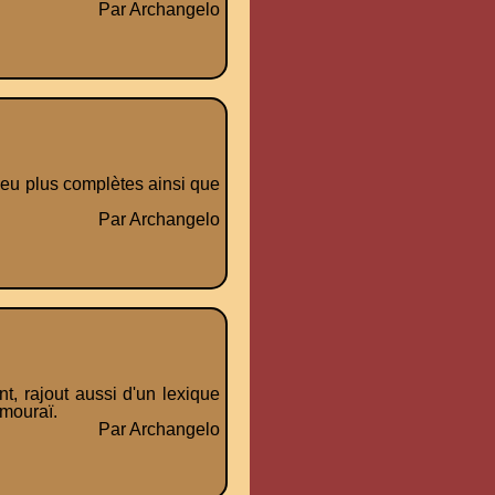
Par Archangelo
peu plus complètes ainsi que
Par Archangelo
, rajout aussi d'un lexique
amouraï.
Par Archangelo