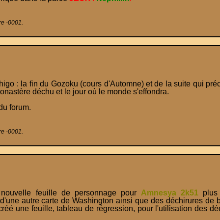
re -0001.
higo : la fin du Gozoku (cours d'Automne) et de la suite qui pr
onastère déchu et le jour où le monde s'effondra.
du forum.
re -0001.
velle feuille de personnage pour
Amnesya 2k51
plus 
'une autre carte de Washington ainsi que des déchirures de b
 créé une feuille, tableau de régression, pour l'utilisation des déc