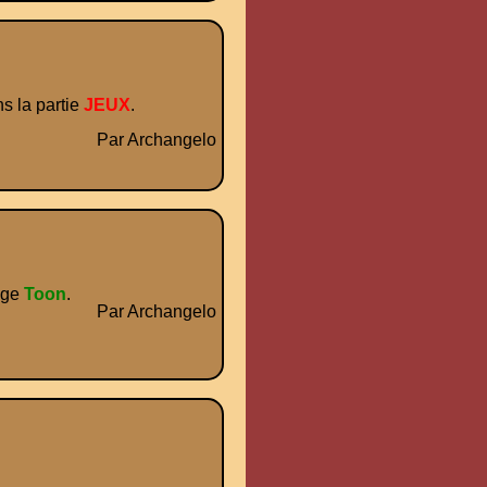
s la partie
JEUX
.
Par Archangelo
age
Toon
.
Par Archangelo