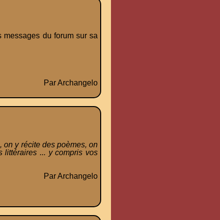
 messages du forum sur sa
Par Archangelo
s, on y récite des poèmes, on
ittéraires ... y compris vos
Par Archangelo