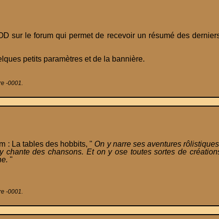
ur le forum qui permet de recevoir un résumé des derniers
es petits paramètres et de la bannière.
re -0001.
 La tables des hobbits, "
On y narre ses aventures rôlistique
 y chante des chansons. Et on y ose toutes sortes de créations l
ne.
"
re -0001.