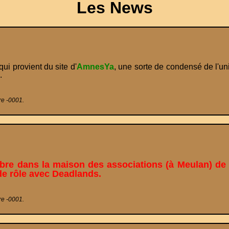
Les News
qui provient du site d'
AmnesYa
, une sorte de condensé de l'uni
.
re -0001.
e dans la maison des associations (à Meulan) de 1
de rôle avec Deadlands.
re -0001.