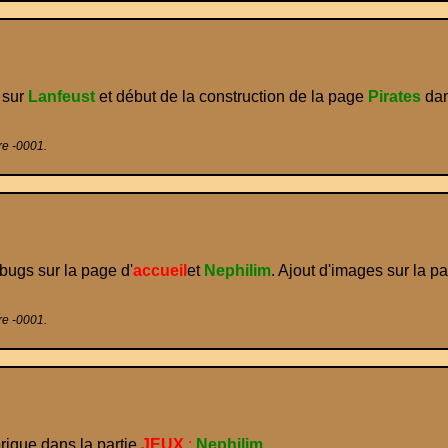
 sur
Lanfeust
et début de la construction de la page
Pirates
dan
re -0001.
gs sur la page d'
accueil
et
Nephilim
. Ajout d'images sur la p
re -0001.
que dans la partie
JEUX
:
Nephilim
.