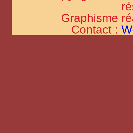
ré
Graphisme réal
Contact :
W