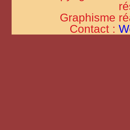
ré
Graphisme réal
Contact :
W