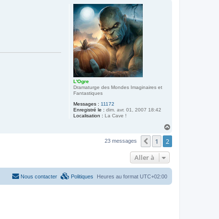
u
t
L'Ogre
Dramaturge des Mondes Imaginaires et
Fantastiques
Messages :
11172
Enregistré le :
dim. avr. 01, 2007 18:42
Localisation :
La Cave !
H
a
1
2
u
Précédente
23 messages
t
Aller à
Nous contacter
Politiques
Heures au format
UTC+02:00