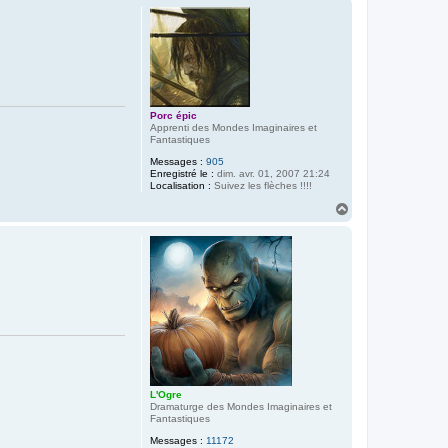
u
t
Porc épic
Apprenti des Mondes Imaginaires et
Fantastiques
Messages :
905
Enregistré le :
dim. avr. 01, 2007 21:24
Localisation :
Suivez les flèches !!!!
H
a
u
t
L'Ogre
Dramaturge des Mondes Imaginaires et
Fantastiques
Messages :
11172