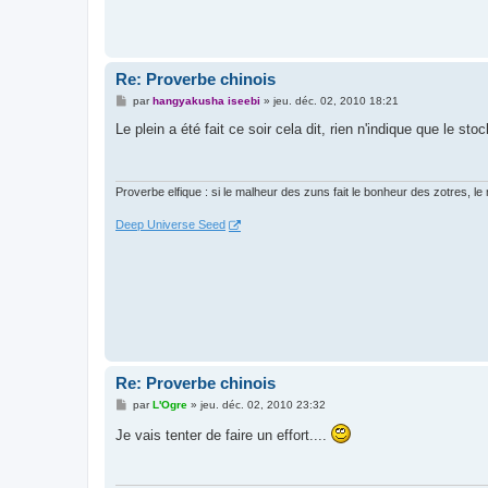
Re: Proverbe chinois
M
par
hangyakusha iseebi
»
jeu. déc. 02, 2010 18:21
e
s
Le plein a été fait ce soir cela dit, rien n'indique que le st
s
a
g
e
Proverbe elfique : si le malheur des zuns fait le bonheur des zotres, le
Deep Universe Seed
Re: Proverbe chinois
M
par
L'Ogre
»
jeu. déc. 02, 2010 23:32
e
s
Je vais tenter de faire un effort....
s
a
g
e