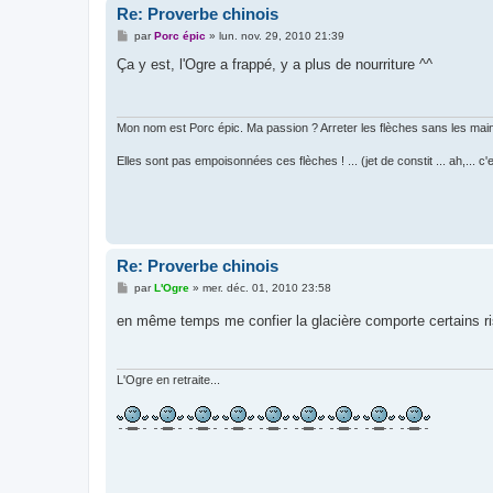
Re: Proverbe chinois
M
par
Porc épic
»
lun. nov. 29, 2010 21:39
e
s
Ça y est, l'Ogre a frappé, y a plus de nourriture ^^
s
a
g
e
Mon nom est Porc épic. Ma passion ? Arreter les flèches sans les mai
Elles sont pas empoisonnées ces flèches ! ... (jet de constit ... ah,... 
Re: Proverbe chinois
M
par
L'Ogre
»
mer. déc. 01, 2010 23:58
e
s
en même temps me confier la glacière comporte certains ri
s
a
g
e
L'Ogre en retraite...