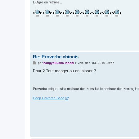
L'Ogre en retraite...
Re: Proverbe chinois
M
par
hangyakusha iseebi
»
ven. déc. 03, 2010 19:55
e
s
Pour ? Tout manger ou en laisser ?
s
a
g
e
Proverbe elfique : si le malheur des zuns fait le bonheur des zotres, le
Deep Universe Seed