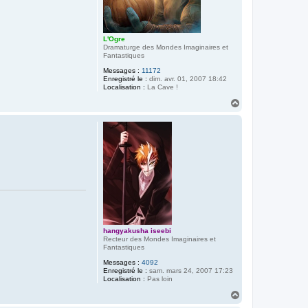
L'Ogre
Dramaturge des Mondes Imaginaires et
Fantastiques
Messages :
11172
Enregistré le :
dim. avr. 01, 2007 18:42
Localisation :
La Cave !
H
a
u
t
hangyakusha iseebi
Recteur des Mondes Imaginaires et
Fantastiques
Messages :
4092
Enregistré le :
sam. mars 24, 2007 17:23
Localisation :
Pas loin
H
a