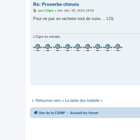
Re: Proverbe chinois
M
par
L'Ogre
»
dim. déc. 05, 2010 18:54
e
s
Pour ne pas en racheter tout de suire.... LOL
s
a
g
e
L'Ogre en retraite...
Retourner vers « La table des hobbits »
Site de la CEMIF
Accueil du forum