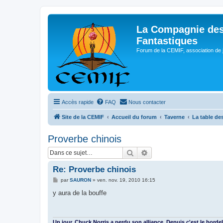
La Compagnie des
Fantastiques
Forum de la CEMIF, association de 
Accès rapide
FAQ
Nous contacter
Site de la CEMIF
Accueil du forum
Taverne
La table de
Proverbe chinois
Rechercher
Recherche avancée
Re: Proverbe chinois
M
par
SAURON
»
ven. nov. 19, 2010 16:15
e
s
y aura de la bouffe
s
a
g
e
Un jour, Chuck Norris a perdu son alliance. Depuis c'est le bordel