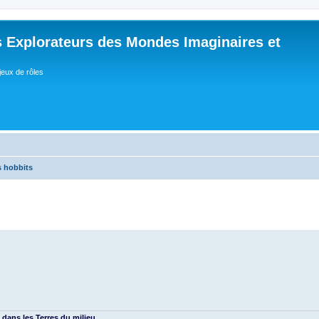
 Explorateurs des Mondes Imaginaires et
jeux de rôles
s hobbits
 dans les Terres du milieu...