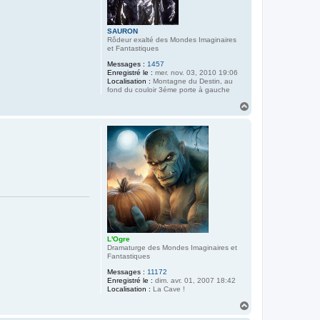
SAURON
Rôdeur exalté des Mondes Imaginaires
et Fantastiques
Messages :
1457
Enregistré le :
mer. nov. 03, 2010 19:06
Localisation :
Montagne du Destin, au
fond du couloir 3éme porte à gauche
H
a
u
t
L'Ogre
Dramaturge des Mondes Imaginaires et
Fantastiques
Messages :
11172
Enregistré le :
dim. avr. 01, 2007 18:42
Localisation :
La Cave !
H
a