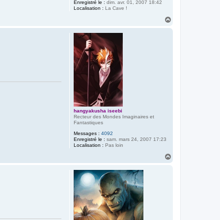
Enregistré le :
dim. avr. 01, 2007 18:42
Localisation :
La Cave !
H
a
u
t
hangyakusha iseebi
Recteur des Mondes Imaginaires et
Fantastiques
Messages :
4092
Enregistré le :
sam. mars 24, 2007 17:23
Localisation :
Pas loin
H
a
u
t