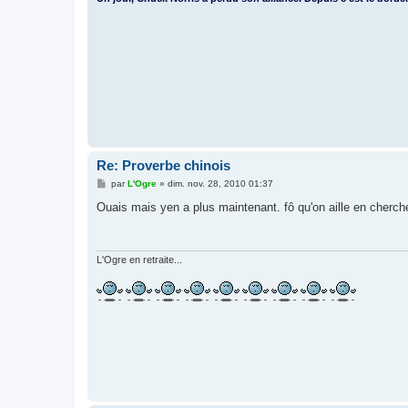
Re: Proverbe chinois
M
par
L'Ogre
»
dim. nov. 28, 2010 01:37
e
s
Ouais mais yen a plus maintenant. fô qu'on aille en cherche
s
a
g
e
L'Ogre en retraite...