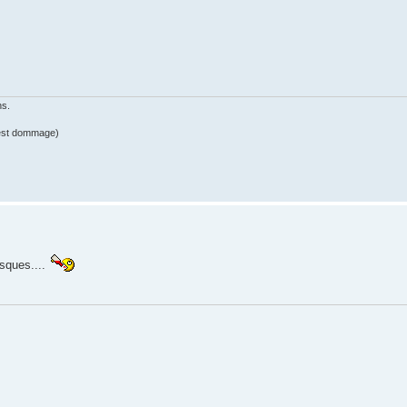
ns.
c'est dommage)
sques....