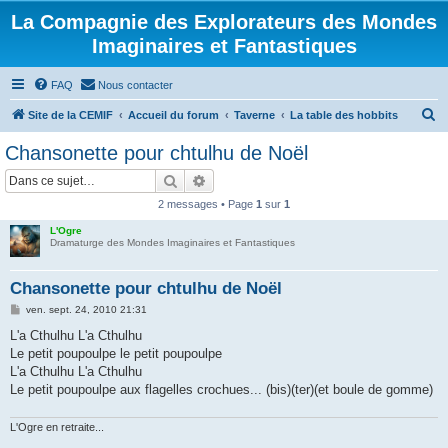
La Compagnie des Explorateurs des Mondes
Imaginaires et Fantastiques
FAQ
Nous contacter
R
Site de la CEMIF
Accueil du forum
Taverne
La table des hobbits
e
Chansonette pour chtulhu de Noël
c
Rechercher
Recherche avancée
h
2 messages • Page
1
sur
1
e
L'Ogre
r
Dramaturge des Mondes Imaginaires et Fantastiques
c
h
Chansonette pour chtulhu de Noël
e
M
ven. sept. 24, 2010 21:31
e
r
s
L'a Cthulhu L'a Cthulhu
s
Le petit poupoulpe le petit poupoulpe
a
g
L'a Cthulhu L'a Cthulhu
e
Le petit poupoulpe aux flagelles crochues... (bis)(ter)(et boule de gomme)
L'Ogre en retraite...