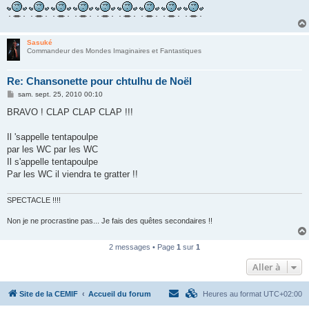
Sasuké
Commandeur des Mondes Imaginaires et Fantastiques
Re: Chansonette pour chtulhu de Noël
M
sam. sept. 25, 2010 00:10
e
s
BRAVO ! CLAP CLAP CLAP !!!
s
a
g
Il 'sappelle tentapoulpe
e
par les WC par les WC
Il s'appelle tentapoulpe
Par les WC il viendra te gratter !!
SPECTACLE !!!!
Non je ne procrastine pas... Je fais des quêtes secondaires !!
2 messages • Page
1
sur
1
Aller à
Site de la CEMIF
Accueil du forum
Heures au format
UTC+02:00