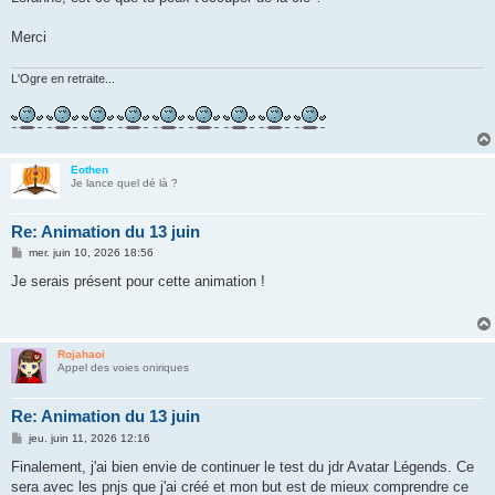
s
a
g
Merci
e
L'Ogre en retraite...
Eothen
Je lance quel dé là ?
Re: Animation du 13 juin
M
mer. juin 10, 2026 18:56
e
s
Je serais présent pour cette animation !
s
a
g
e
Rojahaoi
Appel des voies oniriques
Re: Animation du 13 juin
M
jeu. juin 11, 2026 12:16
e
s
Finalement, j'ai bien envie de continuer le test du jdr Avatar Légends. Ce
s
sera avec les pnjs que j'ai créé et mon but est de mieux comprendre ce
a