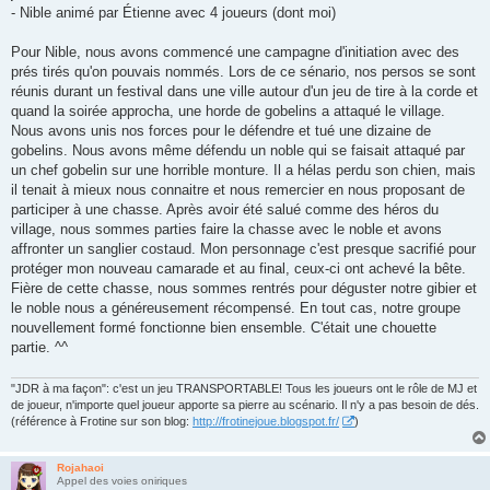
- Nible animé par Étienne avec 4 joueurs (dont moi)
Pour Nible, nous avons commencé une campagne d'initiation avec des
prés tirés qu'on pouvais nommés. Lors de ce sénario, nos persos se sont
réunis durant un festival dans une ville autour d'un jeu de tire à la corde et
quand la soirée approcha, une horde de gobelins a attaqué le village.
Nous avons unis nos forces pour le défendre et tué une dizaine de
gobelins. Nous avons même défendu un noble qui se faisait attaqué par
un chef gobelin sur une horrible monture. Il a hélas perdu son chien, mais
il tenait à mieux nous connaitre et nous remercier en nous proposant de
participer à une chasse. Après avoir été salué comme des héros du
village, nous sommes parties faire la chasse avec le noble et avons
affronter un sanglier costaud. Mon personnage c'est presque sacrifié pour
protéger mon nouveau camarade et au final, ceux-ci ont achevé la bête.
Fière de cette chasse, nous sommes rentrés pour déguster notre gibier et
le noble nous a généreusement récompensé. En tout cas, notre groupe
nouvellement formé fonctionne bien ensemble. C'était une chouette
partie. ^^
"JDR à ma façon": c'est un jeu TRANSPORTABLE! Tous les joueurs ont le rôle de MJ et
de joueur, n'importe quel joueur apporte sa pierre au scénario. Il n'y a pas besoin de dés.
(référence à Frotine sur son blog:
http://frotinejoue.blogspot.fr/
)
Rojahaoi
Appel des voies oniriques