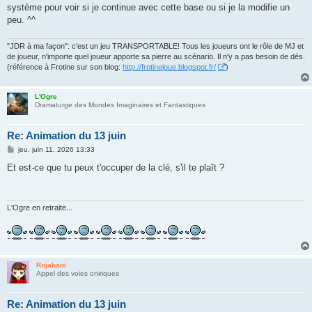
g
système pour voir si je continue avec cette base ou si je la modifie un
e
peu. ^^
"JDR à ma façon": c'est un jeu TRANSPORTABLE! Tous les joueurs ont le rôle de MJ et
de joueur, n'importe quel joueur apporte sa pierre au scénario. Il n'y a pas besoin de dés.
(référence à Frotine sur son blog:
http://frotinejoue.blogspot.fr/
)
L'Ogre
Dramaturge des Mondes Imaginaires et Fantastiques
Re: Animation du 13 juin
M
jeu. juin 11, 2026 13:33
e
s
Et est-ce que tu peux t'occuper de la clé, s'il te plaît ?
s
a
g
e
L'Ogre en retraite...
Rojahaoi
Appel des voies oniriques
Re: Animation du 13 juin