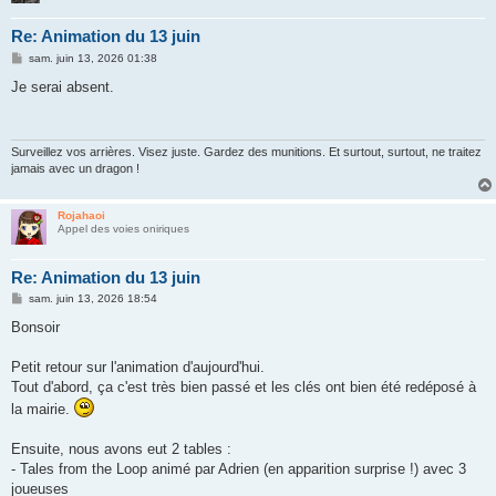
Re: Animation du 13 juin
M
sam. juin 13, 2026 01:38
e
s
Je serai absent.
s
a
g
e
Surveillez vos arrières. Visez juste. Gardez des munitions. Et surtout, surtout, ne traitez
jamais avec un dragon !
Rojahaoi
Appel des voies oniriques
Re: Animation du 13 juin
M
sam. juin 13, 2026 18:54
e
s
Bonsoir
s
a
g
Petit retour sur l'animation d'aujourd'hui.
e
Tout d'abord, ça c'est très bien passé et les clés ont bien été redéposé à
la mairie.
Ensuite, nous avons eut 2 tables :
- Tales from the Loop animé par Adrien (en apparition surprise !) avec 3
joueuses