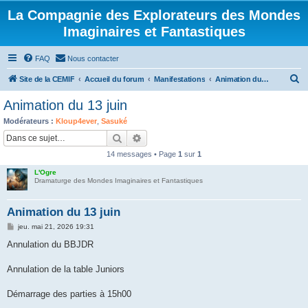
La Compagnie des Explorateurs des Mondes
Imaginaires et Fantastiques
FAQ
Nous contacter
R
Site de la CEMIF
Accueil du forum
Manifestations
Animation du samedi
e
Animation du 13 juin
c
Modérateurs :
Kloup4ever
,
Sasuké
h
Rechercher
Recherche avancée
e
14 messages • Page
1
sur
1
r
L'Ogre
c
Dramaturge des Mondes Imaginaires et Fantastiques
h
Animation du 13 juin
e
M
jeu. mai 21, 2026 19:31
r
e
s
Annulation du BBJDR
s
a
g
Annulation de la table Juniors
e
Démarrage des parties à 15h00