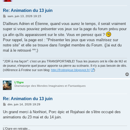
Re: Animation du 13 juin
M
sam. juin 13, 2026 19:15
e
s
D'ailleurs Adrien et Étienne, quand vous aurez le temps, il serait vraiment
s
super si vous pouviez présenter vos jeux sur la page du forum prévu pour
a
g
ça afin qu'ils apparaissent sur le site. Vous en pensez quoi ?
e
Pour rappel, la page est : "Présenter les jeux que vous maîtrisez sur
notre site" et elle se trouve dans l'onglet membre du Forum. (j'ai eut du
mal à le retrouvé ^^;)
"JDR à ma façon": c'est un jeu TRANSPORTABLE! Tous les joueurs ont le rôle de MJ et
de joueur, n'importe quel joueur apporte sa pierre au scénario. Il n'y a pas besoin de dés.
(référence à Frotine sur son blog:
http://frotinejoue.blogspot.fr/
)
L'Ogre
Dramaturge des Mondes Imaginaires et Fantastiques
Re: Animation du 13 juin
M
dim. juin 14, 2026 19:29
e
s
Un grand merci à Norihiori, Porc épic et Rojahaoi de s'être occupé des
s
animations du 23 mai et du 14 juin.
a
g
e
L'Ogre en retraite...