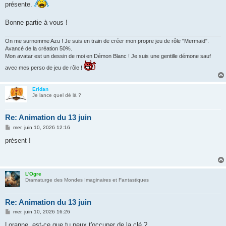
présente.
Bonne partie à vous !
On me surnomme Azu ! Je suis en train de créer mon propre jeu de rôle "Mermaid".
Avancé de la création 50%.
Mon avatar est un dessin de moi en Démon Blanc ! Je suis une gentille démone sauf
avec mes perso de jeu de rôle !
Eridan
Je lance quel dé là ?
Re: Animation du 13 juin
M
mer. juin 10, 2026 12:16
e
s
présent !
s
a
g
e
L'Ogre
Dramaturge des Mondes Imaginaires et Fantastiques
Re: Animation du 13 juin
M
mer. juin 10, 2026 16:26
e
s
Loranne, est-ce que tu peux t'occuper de la clé ?