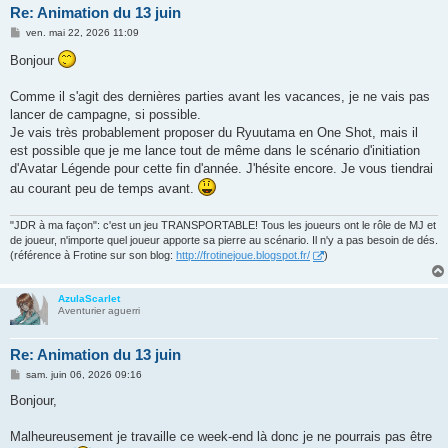
Re: Animation du 13 juin
M
ven. mai 22, 2026 11:09
e
s
Bonjour
s
a
g
Comme il s'agit des dernières parties avant les vacances, je ne vais pas
e
lancer de campagne, si possible.
Je vais très probablement proposer du Ryuutama en One Shot, mais il
est possible que je me lance tout de même dans le scénario d'initiation
d'Avatar Légende pour cette fin d'année. J'hésite encore. Je vous tiendrai
au courant peu de temps avant.
"JDR à ma façon": c'est un jeu TRANSPORTABLE! Tous les joueurs ont le rôle de MJ et
de joueur, n'importe quel joueur apporte sa pierre au scénario. Il n'y a pas besoin de dés.
(référence à Frotine sur son blog:
http://frotinejoue.blogspot.fr/
)
AzulaScarlet
Aventurier aguerri
Re: Animation du 13 juin
M
sam. juin 06, 2026 09:16
e
s
Bonjour,
s
a
g
Malheureusement je travaille ce week-end là donc je ne pourrais pas être
e