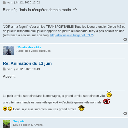
M
ven. juin 12, 2026 12:52
e
s
Bien sûr, j'irais la récupérer demain matin. ^^
s
a
g
e
"JDR à ma façon": c'est un jeu TRANSPORTABLE! Tous les joueurs ont le rôle de MJ et
de joueur, n'importe quel joueur apporte sa pierre au scénario. Il n'y a pas besoin de dés.
(référence à Frotine sur son blog:
http://frotinejoue.blogspot.fr/
)
l’Ermite des cités
Appel des voies oniriques
Re: Animation du 13 juin
M
ven. juin 12, 2026 19:49
e
s
Absent.
s
a
g
e
Le petit ermite se retire dans la montagne, le grand ermite se retire en ville.
une cité marchande est une ville qui voit + d'activité qu'une ville normale.
Donc si je suis surement un très grand ermite.
Sequoia
Deux gobelins, fuyons !