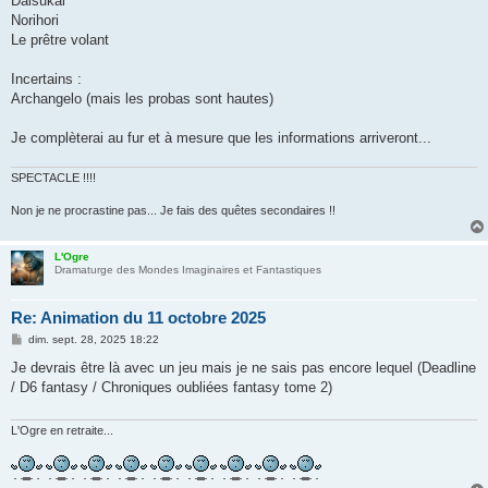
Daisukai
Norihori
Le prêtre volant
Incertains :
Archangelo (mais les probas sont hautes)
Je complèterai au fur et à mesure que les informations arriveront...
SPECTACLE !!!!
Non je ne procrastine pas... Je fais des quêtes secondaires !!
L'Ogre
Dramaturge des Mondes Imaginaires et Fantastiques
Re: Animation du 11 octobre 2025
M
dim. sept. 28, 2025 18:22
e
s
Je devrais être là avec un jeu mais je ne sais pas encore lequel (Deadline
s
/ D6 fantasy / Chroniques oubliées fantasy tome 2)
a
g
e
L'Ogre en retraite...