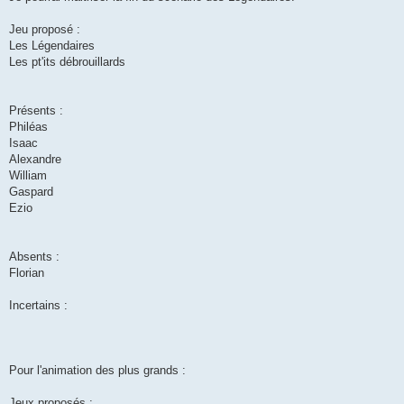
Jeu proposé :
Les Légendaires
Les pt'its débrouillards
Présents :
Philéas
Isaac
Alexandre
William
Gaspard
Ezio
Absents :
Florian
Incertains :
Pour l'animation des plus grands :
Jeux proposés :