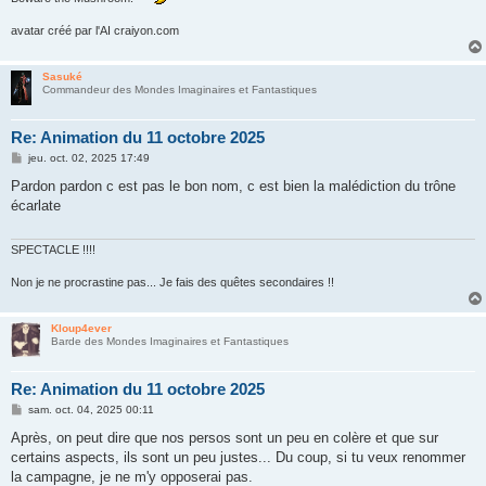
avatar créé par l'AI craiyon.com
Sasuké
Commandeur des Mondes Imaginaires et Fantastiques
Re: Animation du 11 octobre 2025
M
jeu. oct. 02, 2025 17:49
e
s
Pardon pardon c est pas le bon nom, c est bien la malédiction du trône
s
écarlate
a
g
e
SPECTACLE !!!!
Non je ne procrastine pas... Je fais des quêtes secondaires !!
Kloup4ever
Barde des Mondes Imaginaires et Fantastiques
Re: Animation du 11 octobre 2025
M
sam. oct. 04, 2025 00:11
e
s
Après, on peut dire que nos persos sont un peu en colère et que sur
s
certains aspects, ils sont un peu justes... Du coup, si tu veux renommer
a
g
la campagne, je ne m'y opposerai pas.