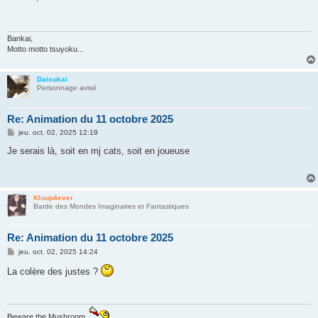
s
a
g
e
Bankai,
Motto motto tsuyoku...
Daisukai
Personnage avisé
Re: Animation du 11 octobre 2025
M
jeu. oct. 02, 2025 12:19
e
s
Je serais là, soit en mj cats, soit en joueuse
s
a
g
e
Kloup4ever
Barde des Mondes Imaginaires et Fantastiques
Re: Animation du 11 octobre 2025
M
jeu. oct. 02, 2025 14:24
e
s
La colère des justes ?
s
a
g
e
Beware the Mushroom.