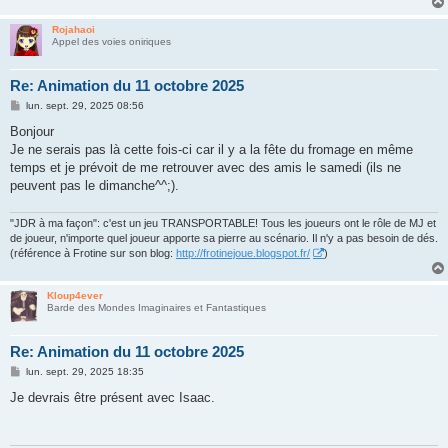
Rojahaoi
Appel des voies oniriques
Re: Animation du 11 octobre 2025
M
lun. sept. 29, 2025 08:56
e
s
Bonjour
s
Je ne serais pas là cette fois-ci car il y a la fête du fromage en même
a
g
temps et je prévoit de me retrouver avec des amis le samedi (ils ne
e
peuvent pas le dimanche^^;).
"JDR à ma façon": c'est un jeu TRANSPORTABLE! Tous les joueurs ont le rôle de MJ et
de joueur, n'importe quel joueur apporte sa pierre au scénario. Il n'y a pas besoin de dés.
(référence à Frotine sur son blog:
http://frotinejoue.blogspot.fr/
)
Kloup4ever
Barde des Mondes Imaginaires et Fantastiques
Re: Animation du 11 octobre 2025
M
lun. sept. 29, 2025 18:35
e
s
Je devrais être présent avec Isaac.
s
a
g
e