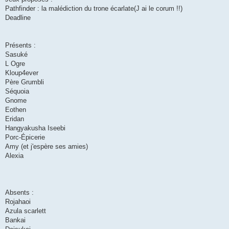
Pathfinder : la malédiction du trone écarlate(J ai le corum !!)
Deadline
Présents :
Sasuké
L Ogre
Kloup4ever
Père Grumbli
Séquoia
Gnome
Eothen
Eridan
Hangyakusha Iseebi
Porc-Épicerie
Amy (et j'espère ses amies)
Alexia
Absents :
Rojahaoi
Azula scarlett
Bankai