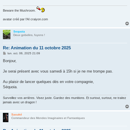
e
Beware the Mushroom.
avatar créé par l'AI craiyon.com
Sequoia
Deux gobelins, fuyons !
Re: Animation du 11 octobre 2025
M
lun. oct. 06, 2025 21:09
e
s
Bonjour,
s
a
g
Je serai présent avec vous samedi à 15h si je ne me trompe pas.
e
Au plaisir de lancer quelques dés en votre compagnie,
Séquoia.
Surveillez vos arrières. Visez juste. Gardez des munitions. Et surtout, surtout, ne traitez
jamais avec un dragon !
Sasuké
Commandeur des Mondes Imaginaires et Fantastiques