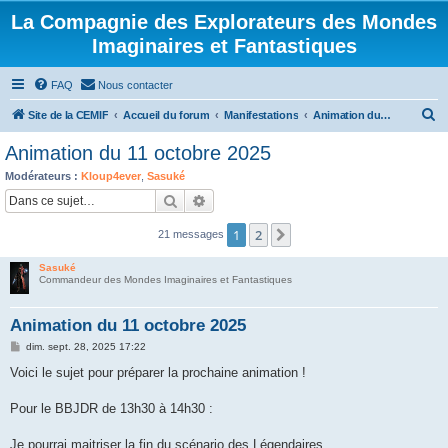
La Compagnie des Explorateurs des Mondes
Imaginaires et Fantastiques
FAQ
Nous contacter
R
Site de la CEMIF
Accueil du forum
Manifestations
Animation du samedi
e
Animation du 11 octobre 2025
c
Modérateurs :
Kloup4ever
,
Sasuké
h
Rechercher
Recherche avancée
e
1
2
Suivante
21 messages
r
c
Sasuké
Commandeur des Mondes Imaginaires et Fantastiques
h
e
Animation du 11 octobre 2025
r
M
dim. sept. 28, 2025 17:22
e
s
Voici le sujet pour préparer la prochaine animation !
s
a
g
Pour le BBJDR de 13h30 à 14h30 :
e
Je pourrai maitriser la fin du scénario des Légendaires.