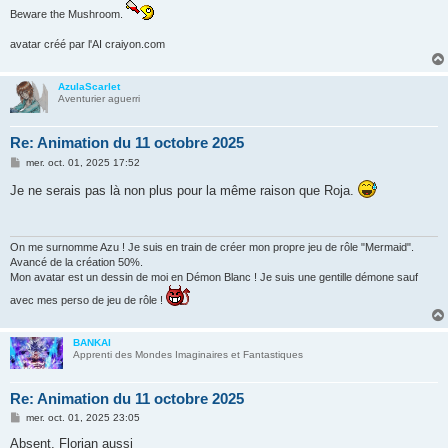
Beware the Mushroom.
avatar créé par l'AI craiyon.com
AzulaScarlet
Aventurier aguerri
Re: Animation du 11 octobre 2025
M
mer. oct. 01, 2025 17:52
e
s
Je ne serais pas là non plus pour la même raison que Roja.
s
a
g
e
On me surnomme Azu ! Je suis en train de créer mon propre jeu de rôle "Mermaid".
Avancé de la création 50%.
Mon avatar est un dessin de moi en Démon Blanc ! Je suis une gentille démone sauf
avec mes perso de jeu de rôle !
BANKAI
Apprenti des Mondes Imaginaires et Fantastiques
Re: Animation du 11 octobre 2025
M
mer. oct. 01, 2025 23:05
e
s
Absent, Florian aussi