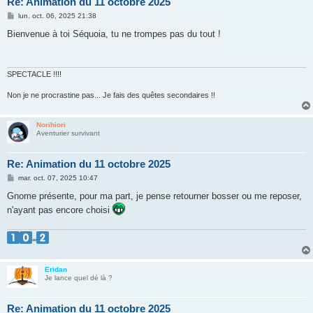
Re: Animation du 11 octobre 2025
M
lun. oct. 06, 2025 21:38
e
s
Bienvenue à toi Séquoia, tu ne trompes pas du tout !
s
a
g
e
SPECTACLE !!!!
Non je ne procrastine pas... Je fais des quêtes secondaires !!
Norihiori
Aventurier survivant
Re: Animation du 11 octobre 2025
M
mar. oct. 07, 2025 10:47
e
s
Gnome présente, pour ma part, je pense retourner bosser ou me reposer,
s
n'ayant pas encore choisi
a
g
e
=
Eridan
Je lance quel dé là ?
Re: Animation du 11 octobre 2025