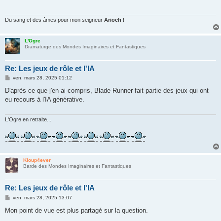
a
g
e
Du sang et des âmes pour mon seigneur
Arioch
!
L'Ogre
Dramaturge des Mondes Imaginaires et Fantastiques
Re: Les jeux de rôle et l'IA
M
ven. mars 28, 2025 01:12
e
s
D'après ce que j'en ai compris, Blade Runner fait partie des jeux qui ont
s
eu recours à l'IA générative.
a
g
e
L'Ogre en retraite...
Kloup4ever
Barde des Mondes Imaginaires et Fantastiques
Re: Les jeux de rôle et l'IA
M
ven. mars 28, 2025 13:07
e
s
Mon point de vue est plus partagé sur la question.
s
a