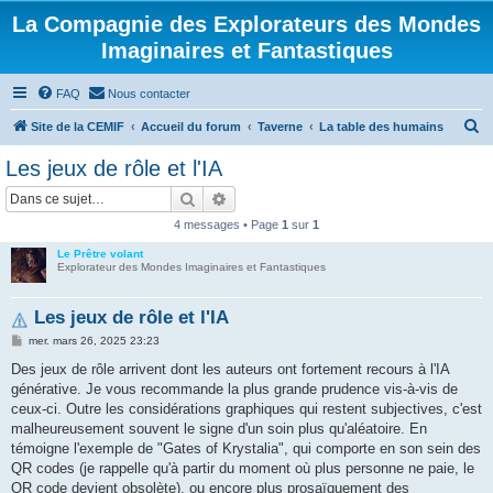
La Compagnie des Explorateurs des Mondes
Imaginaires et Fantastiques
FAQ
Nous contacter
R
Site de la CEMIF
Accueil du forum
Taverne
La table des humains
e
Les jeux de rôle et l'IA
c
Rechercher
Recherche avancée
h
4 messages • Page
1
sur
1
e
Le Prêtre volant
r
Explorateur des Mondes Imaginaires et Fantastiques
c
h
Les jeux de rôle et l'IA
e
M
mer. mars 26, 2025 23:23
e
r
s
Des jeux de rôle arrivent dont les auteurs ont fortement recours à l'IA
s
générative. Je vous recommande la plus grande prudence vis-à-vis de
a
g
ceux-ci. Outre les considérations graphiques qui restent subjectives, c'est
e
malheureusement souvent le signe d'un soin plus qu'aléatoire. En
témoigne l'exemple de "Gates of Krystalia", qui comporte en son sein des
QR codes (je rappelle qu'à partir du moment où plus personne ne paie, le
QR code devient obsolète), ou encore plus prosaïquement des