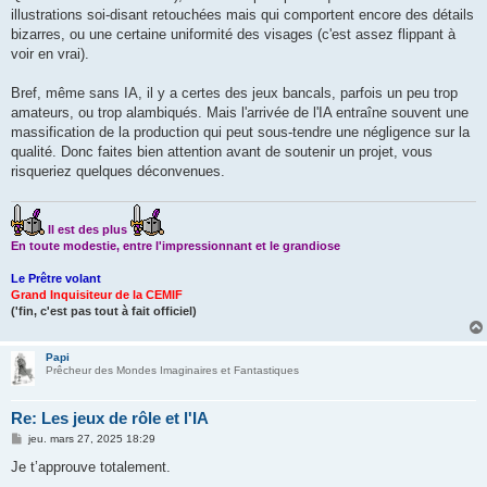
illustrations soi-disant retouchées mais qui comportent encore des détails
bizarres, ou une certaine uniformité des visages (c'est assez flippant à
voir en vrai).
Bref, même sans IA, il y a certes des jeux bancals, parfois un peu trop
amateurs, ou trop alambiqués. Mais l'arrivée de l'IA entraîne souvent une
massification de la production qui peut sous-tendre une négligence sur la
qualité. Donc faites bien attention avant de soutenir un projet, vous
risqueriez quelques déconvenues.
Il est des plus
En toute modestie, entre l'impressionnant et le grandiose
Le Prêtre volant
Grand Inquisiteur de la CEMIF
('fin, c'est pas tout à fait officiel)
Papi
Prêcheur des Mondes Imaginaires et Fantastiques
Re: Les jeux de rôle et l'IA
M
jeu. mars 27, 2025 18:29
e
s
Je t’approuve totalement.
s