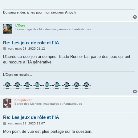
a
g
e
Du sang et des âmes pour mon seigneur
Arioch
!
L'Ogre
Dramaturge des Mondes Imaginaires et Fantastiques
Re: Les jeux de rôle et l'IA
M
ven. mars 28, 2025 01:12
e
s
D'après ce que j'en ai compris, Blade Runner fait partie des jeux qui ont
s
eu recours à l'IA générative.
a
g
e
L'Ogre en retraite...
Kloup4ever
Barde des Mondes Imaginaires et Fantastiques
Re: Les jeux de rôle et l'IA
M
ven. mars 28, 2025 13:07
e
s
Mon point de vue est plus partagé sur la question.
s
a