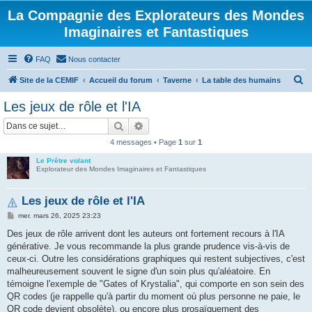
La Compagnie des Explorateurs des Mondes
Imaginaires et Fantastiques
FAQ
Nous contacter
R
Site de la CEMIF
Accueil du forum
Taverne
La table des humains
e
Les jeux de rôle et l'IA
c
Rechercher
Recherche avancée
h
4 messages • Page
1
sur
1
e
Le Prêtre volant
r
Explorateur des Mondes Imaginaires et Fantastiques
c
h
Les jeux de rôle et l'IA
e
M
mer. mars 26, 2025 23:23
e
r
s
Des jeux de rôle arrivent dont les auteurs ont fortement recours à l'IA
s
générative. Je vous recommande la plus grande prudence vis-à-vis de
a
g
ceux-ci. Outre les considérations graphiques qui restent subjectives, c'est
e
malheureusement souvent le signe d'un soin plus qu'aléatoire. En
témoigne l'exemple de "Gates of Krystalia", qui comporte en son sein des
QR codes (je rappelle qu'à partir du moment où plus personne ne paie, le
QR code devient obsolète), ou encore plus prosaïquement des