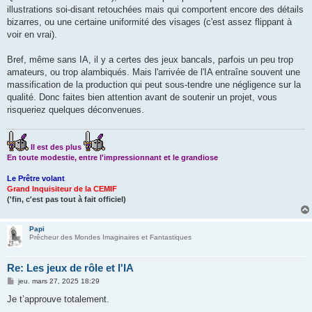
illustrations soi-disant retouchées mais qui comportent encore des détails
bizarres, ou une certaine uniformité des visages (c'est assez flippant à
voir en vrai).
Bref, même sans IA, il y a certes des jeux bancals, parfois un peu trop
amateurs, ou trop alambiqués. Mais l'arrivée de l'IA entraîne souvent une
massification de la production qui peut sous-tendre une négligence sur la
qualité. Donc faites bien attention avant de soutenir un projet, vous
risqueriez quelques déconvenues.
Il est des plus
En toute modestie, entre l'impressionnant et le grandiose
Le Prêtre volant
Grand Inquisiteur de la CEMIF
('fin, c'est pas tout à fait officiel)
Papi
Prêcheur des Mondes Imaginaires et Fantastiques
Re: Les jeux de rôle et l'IA
M
jeu. mars 27, 2025 18:29
e
s
Je t’approuve totalement.
s