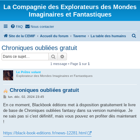
La Compagnie des Explorateurs des Mondes
Imaginaires et Fantastiques
FAQ
Nous contacter
R
Site de la CEMIF
Accueil du forum
Taverne
La table des humains
e
Chroniques oubliées gratuit
c
Rechercher
Recherche avancée
h
1 message • Page
1
sur
1
e
Le Prêtre volant
r
Explorateur des Mondes Imaginaires et Fantastiques
c
h
Chroniques oubliées gratuit
e
M
lun. déc. 02, 2024 23:45
e
r
s
En ce moment, Blackbook éditions met à disposition gratuitement le livre
s
de base de Chroniques oubliées fantasy dans sa version numérique. Je
a
g
ne sais pas si c'est définitif, mais vous pouvez en profiter dès maintenant
e
!
https://black-book-editions.fr/news-12281.html