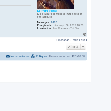
Le Prêtre volant
Explorateur des Mondes Imaginaires et
Fantastiques
Messages :
2402
Enregistré le :
dim. sept. 06, 2015 18:23
Localisation :
Les Chemins d'Od Nua
H
a
1 message • Page
1
sur
1
u
t
Aller à
Nous contacter
Politiques
Heures au format
UTC+02:00