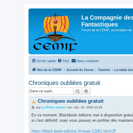
La Compagnie des
Fantastiques
Forum de la CEMIF, association de 
Accès rapide
FAQ
Nous contacter
Site de la CEMIF
Accueil du forum
Taverne
La table d
Chroniques oubliées gratuit
Rechercher
Recherche avancée
Chroniques oubliées gratuit
M
par
Le Prêtre volant
»
lun. déc. 02, 2024 23:45
e
s
En ce moment, Blackbook éditions met à disposition gratui
s
si c'est définitif, mais vous pouvez en profiter dès maintena
a
g
e
https://black-book-editions.fr/news-12281.html