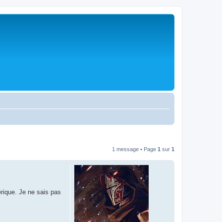
1 message • Page
1
sur
1
rique. Je ne sais pas