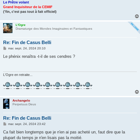
Le Prêtre volant
Grand Inquisiteur de la CEMIF
('fin, c'est pas tout à fait officiel)
L'Ogre
Dramaturge des Mondes Imaginaires et Fantastiques
Re: Fin de Casus Belli
M
mar. sept. 24, 2024 20:10
e
s
Le phénix renaîtra -t-il de ses cendres ?
s
a
g
e
L'Ogre en retraite...
Archangelo
Perpetuus Deus
Re: Fin de Casus Belli
M
mar. sept. 24, 2024 23:42
e
s
Ca fait bien longtemps que je n'en ai pas acheté un, faut dire que la
s
plupart du temps je n'en lisais pas la moitié.
a