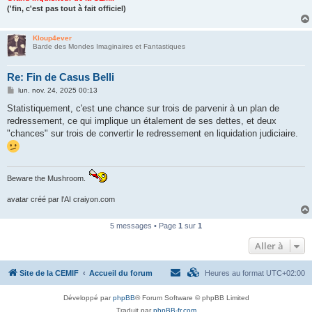
('fin, c'est pas tout à fait officiel)
Kloup4ever
Barde des Mondes Imaginaires et Fantastiques
Re: Fin de Casus Belli
M
lun. nov. 24, 2025 00:13
e
s
Statistiquement, c'est une chance sur trois de parvenir à un plan de
s
redressement, ce qui implique un étalement de ses dettes, et deux
a
g
"chances" sur trois de convertir le redressement en liquidation judiciaire.
e
Beware the Mushroom.
avatar créé par l'AI craiyon.com
5 messages • Page
1
sur
1
Aller à
Site de la CEMIF
Accueil du forum
Heures au format
UTC+02:00
Développé par
phpBB
® Forum Software © phpBB Limited
Traduit par
phpBB-fr.com