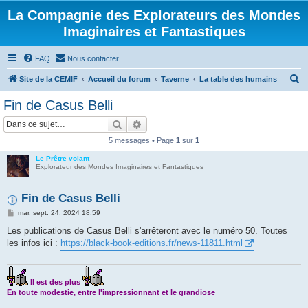
La Compagnie des Explorateurs des Mondes
Imaginaires et Fantastiques
FAQ
Nous contacter
R
Site de la CEMIF
Accueil du forum
Taverne
La table des humains
e
Fin de Casus Belli
c
Rechercher
Recherche avancée
h
5 messages • Page
1
sur
1
e
Le Prêtre volant
r
Explorateur des Mondes Imaginaires et Fantastiques
c
h
Fin de Casus Belli
e
M
mar. sept. 24, 2024 18:59
e
r
s
Les publications de Casus Belli s'arrêteront avec le numéro 50. Toutes
s
les infos ici :
https://black-book-editions.fr/news-11811.html
a
g
e
Il est des plus
En toute modestie, entre l'impressionnant et le grandiose