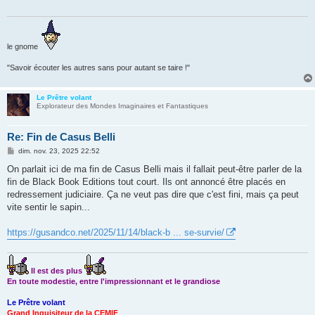
g
e
le gnome
"Savoir écouter les autres sans pour autant se taire !"
Le Prêtre volant
Explorateur des Mondes Imaginaires et Fantastiques
Re: Fin de Casus Belli
M
dim. nov. 23, 2025 22:52
e
s
On parlait ici de ma fin de Casus Belli mais il fallait peut-être parler de la
s
fin de Black Book Editions tout court. Ils ont annoncé être placés en
a
g
redressement judiciaire. Ça ne veut pas dire que c'est fini, mais ça peut
e
vite sentir le sapin...
https://gusandco.net/2025/11/14/black-b ... se-survie/
Il est des plus
En toute modestie, entre l'impressionnant et le grandiose
Le Prêtre volant
Grand Inquisiteur de la CEMIF