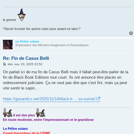
g
e
le gnome
"Savoir écouter les autres sans pour autant se taire !"
Le Prêtre volant
Explorateur des Mondes Imaginaires et Fantastiques
Re: Fin de Casus Belli
M
dim. nov. 23, 2025 22:52
e
s
On parlait ici de ma fin de Casus Belli mais il fallait peut-être parler de la
s
fin de Black Book Editions tout court. Ils ont annoncé être placés en
a
g
redressement judiciaire. Ça ne veut pas dire que c'est fini, mais ça peut
e
vite sentir le sapin...
https://gusandco.net/2025/11/14/black-b ... se-survie/
Il est des plus
En toute modestie, entre l'impressionnant et le grandiose
Le Prêtre volant
Grand Inquisiteur de la CEMIF