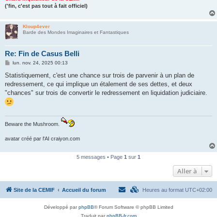
('fin, c'est pas tout à fait officiel)
Kloup4ever
Barde des Mondes Imaginaires et Fantastiques
Re: Fin de Casus Belli
M
lun. nov. 24, 2025 00:13
e
s
Statistiquement, c'est une chance sur trois de parvenir à un plan de
s
redressement, ce qui implique un étalement de ses dettes, et deux
a
g
"chances" sur trois de convertir le redressement en liquidation judiciaire.
e
Beware the Mushroom.
avatar créé par l'AI craiyon.com
5 messages • Page
1
sur
1
Aller à
Site de la CEMIF
Accueil du forum
Heures au format
UTC+02:00
Développé par
phpBB
® Forum Software © phpBB Limited
Traduit par
phpBB-fr.com