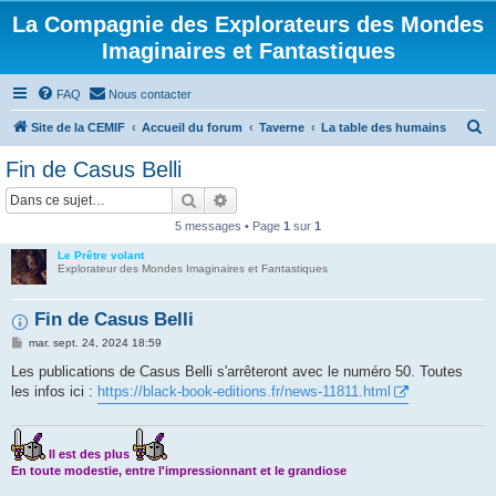
La Compagnie des Explorateurs des Mondes
Imaginaires et Fantastiques
FAQ
Nous contacter
R
Site de la CEMIF
Accueil du forum
Taverne
La table des humains
e
Fin de Casus Belli
c
Rechercher
Recherche avancée
h
5 messages • Page
1
sur
1
e
Le Prêtre volant
r
Explorateur des Mondes Imaginaires et Fantastiques
c
h
Fin de Casus Belli
e
M
mar. sept. 24, 2024 18:59
e
r
s
Les publications de Casus Belli s'arrêteront avec le numéro 50. Toutes
s
les infos ici :
https://black-book-editions.fr/news-11811.html
a
g
e
Il est des plus
En toute modestie, entre l'impressionnant et le grandiose