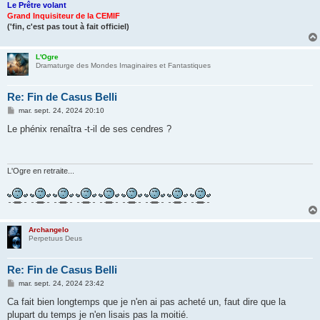
Le Prêtre volant
Grand Inquisiteur de la CEMIF
('fin, c'est pas tout à fait officiel)
L'Ogre
Dramaturge des Mondes Imaginaires et Fantastiques
Re: Fin de Casus Belli
M
mar. sept. 24, 2024 20:10
e
s
Le phénix renaîtra -t-il de ses cendres ?
s
a
g
e
L'Ogre en retraite...
Archangelo
Perpetuus Deus
Re: Fin de Casus Belli
M
mar. sept. 24, 2024 23:42
e
s
Ca fait bien longtemps que je n'en ai pas acheté un, faut dire que la
s
plupart du temps je n'en lisais pas la moitié.
a