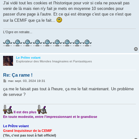
s
J'ai vidé tout les cookies et l'historique pour voir si cela ne pouvait pas
s
venir de là mais rien n'y fait je mets en moyenne 10 secondes pour
a
g
passer d'une page à l'autre. Et ce qui est étrange c'est que ce n'est que
e
sur la CEMIF que ça le fait...
L'Ogre en retraite...
Le Prêtre volant
Explorateur des Mondes Imaginaires et Fantastiques
Re: Ça rame !
M
mar. sept. 03, 2024 19:31
e
s
ça me le faisait pas tout à l'heure, ça me le fait maintenant. Un problème
s
de serveur ?
a
g
e
Il est des plus
En toute modestie, entre l'impressionnant et le grandiose
Le Prêtre volant
Grand Inquisiteur de la CEMIF
('fin, c'est pas tout à fait officiel)