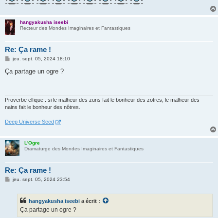
hangyakusha iseebi
Recteur des Mondes Imaginaires et Fantastiques
Re: Ça rame !
M
jeu. sept. 05, 2024 18:10
e
s
Ça partage un ogre ?
s
a
g
e
Proverbe elfique : si le malheur des zuns fait le bonheur des zotres, le malheur des
nains fait le bonheur des nôtres.
Deep Universe Seed
L'Ogre
Dramaturge des Mondes Imaginaires et Fantastiques
Re: Ça rame !
M
jeu. sept. 05, 2024 23:54
e
s
s
hangyakusha iseebi
a écrit :
a
g
Ça partage un ogre ?
e