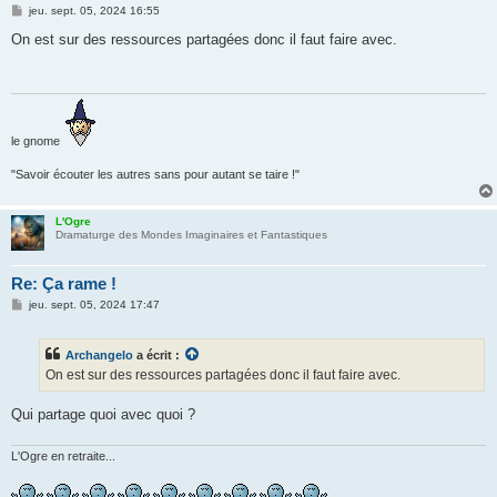
M
jeu. sept. 05, 2024 16:55
e
s
On est sur des ressources partagées donc il faut faire avec.
s
a
g
e
le gnome
"Savoir écouter les autres sans pour autant se taire !"
L'Ogre
Dramaturge des Mondes Imaginaires et Fantastiques
Re: Ça rame !
M
jeu. sept. 05, 2024 17:47
e
s
s
Archangelo
a écrit :
a
g
On est sur des ressources partagées donc il faut faire avec.
e
Qui partage quoi avec quoi ?
L'Ogre en retraite...