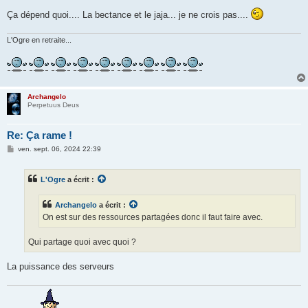
Ça dépend quoi.... La bectance et le jaja... je ne crois pas....
L'Ogre en retraite...
Archangelo
Perpetuus Deus
Re: Ça rame !
M
ven. sept. 06, 2024 22:39
e
s
s
L'Ogre
a écrit :
a
g
e
Archangelo
a écrit :
On est sur des ressources partagées donc il faut faire avec.
Qui partage quoi avec quoi ?
La puissance des serveurs