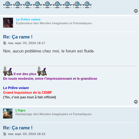
Le Prêtre volant
Explorateur des Mondes Imaginaires et Fantastiques
Re: Ça rame !
M
mar. sept. 03, 2024 18:17
e
s
Non, aucun problème chez moi, le forum est fluide.
s
a
g
e
Il est des plus
En toute modestie, entre l'impressionnant et le grandiose
Le Prêtre volant
Grand Inquisiteur de la CEMIF
('fin, c'est pas tout à fait officiel)
L'Ogre
Dramaturge des Mondes Imaginaires et Fantastiques
Re: Ça rame !
M
mar. sept. 03, 2024 19:13
e