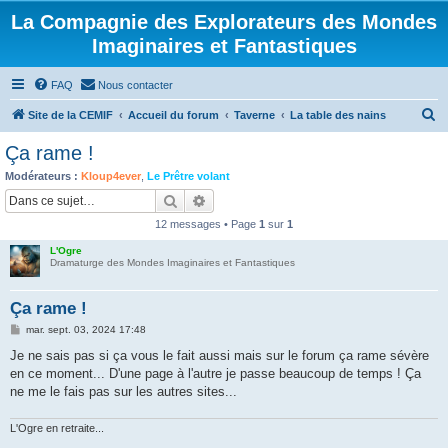
La Compagnie des Explorateurs des Mondes
Imaginaires et Fantastiques
FAQ
Nous contacter
R
Site de la CEMIF
Accueil du forum
Taverne
La table des nains
e
Ça rame !
c
Modérateurs :
Kloup4ever
,
Le Prêtre volant
h
Rechercher
Recherche avancée
e
12 messages • Page
1
sur
1
r
L'Ogre
c
Dramaturge des Mondes Imaginaires et Fantastiques
h
Ça rame !
e
M
mar. sept. 03, 2024 17:48
r
e
s
Je ne sais pas si ça vous le fait aussi mais sur le forum ça rame sévère
s
en ce moment... D'une page à l'autre je passe beaucoup de temps ! Ça
a
g
ne me le fais pas sur les autres sites...
e
L'Ogre en retraite...