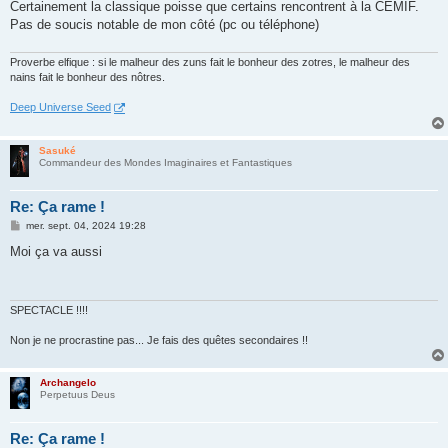
Certainement la classique poisse que certains rencontrent à la CEMIF.
Pas de soucis notable de mon côté (pc ou téléphone)
Proverbe elfique : si le malheur des zuns fait le bonheur des zotres, le malheur des
nains fait le bonheur des nôtres.
Deep Universe Seed
Sasuké
Commandeur des Mondes Imaginaires et Fantastiques
Re: Ça rame !
M
mer. sept. 04, 2024 19:28
e
s
Moi ça va aussi
s
a
g
e
SPECTACLE !!!!
Non je ne procrastine pas... Je fais des quêtes secondaires !!
Archangelo
Perpetuus Deus
Re: Ça rame !