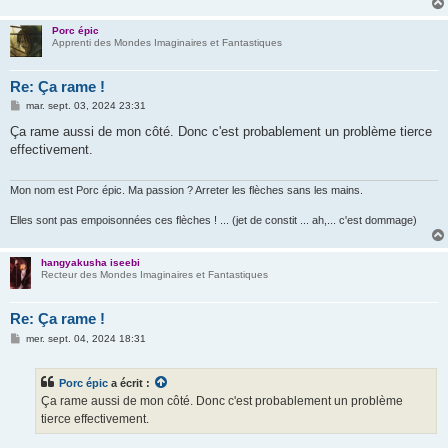
Porc épic
Apprenti des Mondes Imaginaires et Fantastiques
Re: Ça rame !
M
mar. sept. 03, 2024 23:31
e
s
Ça rame aussi de mon côté. Donc c'est probablement un problème tierce
s
effectivement.
a
g
e
Mon nom est Porc épic. Ma passion ? Arreter les flèches sans les mains.
Elles sont pas empoisonnées ces flèches ! ... (jet de constit ... ah,... c'est dommage)
hangyakusha iseebi
Recteur des Mondes Imaginaires et Fantastiques
Re: Ça rame !
M
mer. sept. 04, 2024 18:31
e
s
s
Porc épic
a écrit :
a
g
Ça rame aussi de mon côté. Donc c'est probablement un problème
e
tierce effectivement.