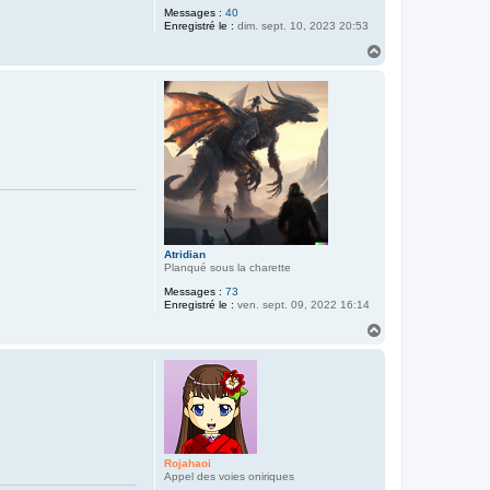
Messages :
40
Enregistré le :
dim. sept. 10, 2023 20:53
H
a
u
t
Atridian
Planqué sous la charette
Messages :
73
Enregistré le :
ven. sept. 09, 2022 16:14
H
a
u
t
Rojahaoi
Appel des voies oniriques