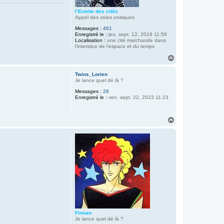
l’Ermite des cités
Appel des voies oniriques
Messages :
461
Enregistré le :
jeu. sept. 12, 2019 11:59
Localisation :
une cité marchande dans
l'interstice de l'espace et du temps
H
a
u
Twins_Lorien
t
Je lance quel dé là ?
Messages :
28
Enregistré le :
ven. sept. 22, 2023 11:23
H
a
u
t
Finnan
Je lance quel dé là ?