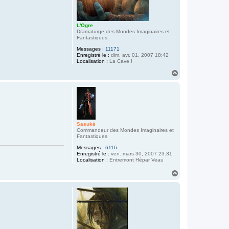
L'Ogre
Dramaturge des Mondes Imaginaires et
Fantastiques
Messages :
11171
Enregistré le :
dim. avr. 01, 2007 18:42
Localisation :
La Cave !
H
a
u
t
Sasuké
Commandeur des Mondes Imaginaires et
Fantastiques
Messages :
6116
Enregistré le :
ven. mars 30, 2007 23:31
Localisation :
Entremont Hépar Veau
H
a
u
t