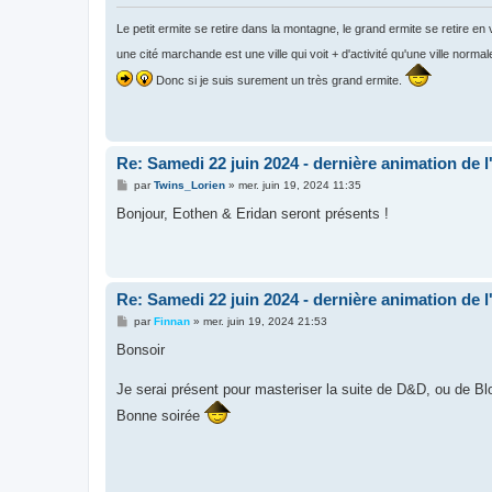
e
Le petit ermite se retire dans la montagne, le grand ermite se retire en v
une cité marchande est une ville qui voit + d'activité qu'une ville normal
Donc si je suis surement un très grand ermite.
Re: Samedi 22 juin 2024 - dernière animation de l
M
par
Twins_Lorien
»
mer. juin 19, 2024 11:35
e
s
Bonjour, Eothen & Eridan seront présents !
s
a
g
e
Re: Samedi 22 juin 2024 - dernière animation de l
M
par
Finnan
»
mer. juin 19, 2024 21:53
e
s
Bonsoir
s
a
g
Je serai présent pour masteriser la suite de D&D, ou de Bl
e
Bonne soirée