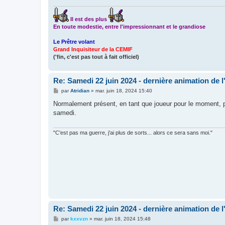
Il est des plus
En toute modestie, entre l'impressionnant et le grandiose
Le Prêtre volant
Grand Inquisiteur de la CEMIF
('fin, c'est pas tout à fait officiel)
Re: Samedi 22 juin 2024 - dernière animation de l
M
par
Atridian
»
mar. juin 18, 2024 15:40
e
s
Normalement présent, en tant que joueur pour le moment, pe
s
samedi.
a
g
e
"C'est pas ma guerre, j'ai plus de sorts... alors ce sera sans moi."
Re: Samedi 22 juin 2024 - dernière animation de l
M
par
kxxvzn
»
mar. juin 18, 2024 15:48
e