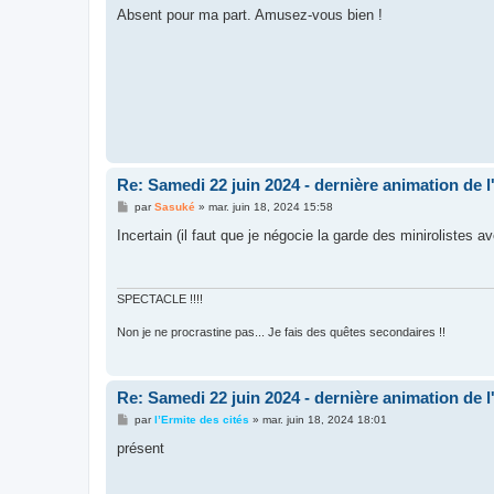
s
Absent pour ma part. Amusez-vous bien !
s
a
g
e
Re: Samedi 22 juin 2024 - dernière animation de l
M
par
Sasuké
»
mar. juin 18, 2024 15:58
e
s
Incertain (il faut que je négocie la garde des minirolistes 
s
a
g
e
SPECTACLE !!!!
Non je ne procrastine pas... Je fais des quêtes secondaires !!
Re: Samedi 22 juin 2024 - dernière animation de l
M
par
l’Ermite des cités
»
mar. juin 18, 2024 18:01
e
s
présent
s
a
g