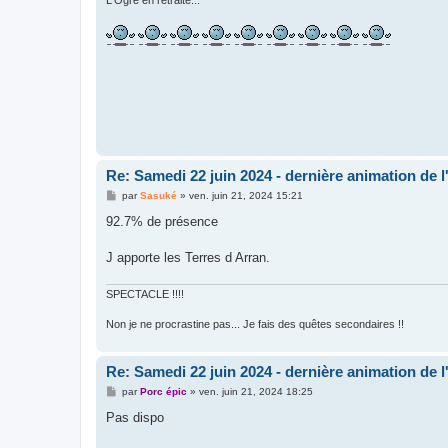
L'Ogre en retraite...
Re: Samedi 22 juin 2024 - dernière animation de l
M
par
Sasuké
»
ven. juin 21, 2024 15:21
e
s
92.7% de présence
s
a
g
J apporte les Terres d Arran.
e
SPECTACLE !!!!
Non je ne procrastine pas... Je fais des quêtes secondaires !!
Re: Samedi 22 juin 2024 - dernière animation de l
M
par
Porc épic
»
ven. juin 21, 2024 18:25
e
s
Pas dispo
s
a