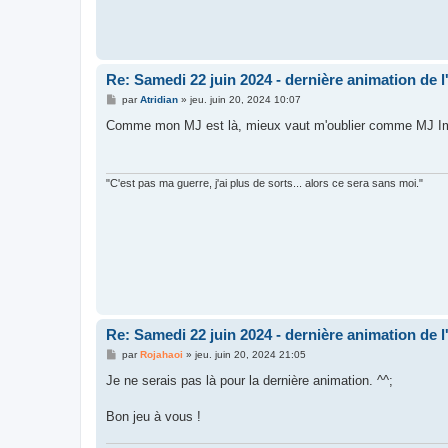
Re: Samedi 22 juin 2024 - dernière animation de l
M
par
Atridian
»
jeu. juin 20, 2024 10:07
e
s
Comme mon MJ est là, mieux vaut m'oublier comme MJ Imp
s
a
g
e
"C'est pas ma guerre, j'ai plus de sorts... alors ce sera sans moi."
Re: Samedi 22 juin 2024 - dernière animation de l
M
par
Rojahaoi
»
jeu. juin 20, 2024 21:05
e
s
Je ne serais pas là pour la dernière animation. ^^;
s
a
g
Bon jeu à vous !
e