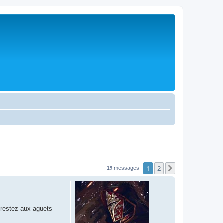
1
2
Suivante
19 messages
 restez aux aguets