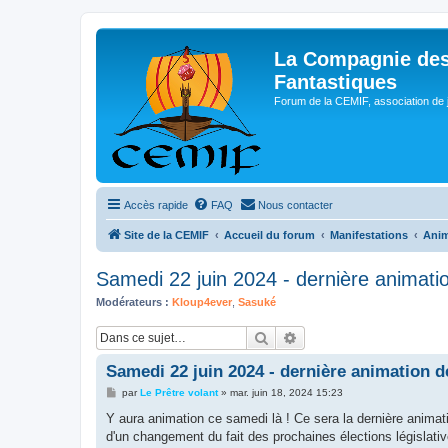
La Compagnie des
Fantastiques
Forum de la CEMIF, association de 
Accès rapide
FAQ
Nous contacter
Site de la CEMIF
Accueil du forum
Manifestations
Anim
Samedi 22 juin 2024 - dernière animatio
Modérateurs :
Kloup4ever
,
Sasuké
Rechercher
Recherche avancée
Samedi 22 juin 2024 - dernière animation de
M
par
Le Prêtre volant
»
mar. juin 18, 2024 15:23
e
s
Y aura animation ce samedi là ! Ce sera la dernière animat
s
d'un changement du fait des prochaines élections législatives 
a