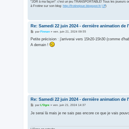
"JDR à ma façon": c'est un jeu TRANSPORTABLE! Tous les joueurs ont le
à Frotine sur son blog:
http://frotinejoue.blogspot.fr/
)
Re: Samedi 22 juin 2024 - dernière animation de l
M
par
Finnan
»
ven. juin 21, 2024 09:55
e
s
Petite précision : j'arriverai vers 15h20-15h30 (comme d'ha
s
A demain !
a
g
e
Re: Samedi 22 juin 2024 - dernière animation de l
M
par
L'Ogre
»
ven. juin 21, 2024 14:37
e
s
Je serai là mais je ne sais pas encore ce que je vais pouvoir
s
a
g
e