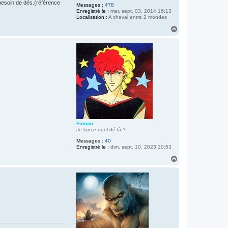
 besoin de dés.(référence
Messages :
478
Enregistré le :
mer. sept. 03, 2014 16:13
Localisation :
A cheval entre 2 mondes
H
a
u
t
Finnan
Je lance quel dé là ?
Messages :
40
Enregistré le :
dim. sept. 10, 2023 20:53
H
a
u
t