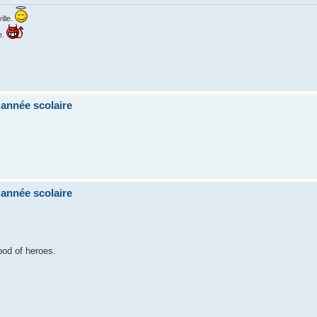
ille.
e.
'année scolaire
'année scolaire
ood of heroes.