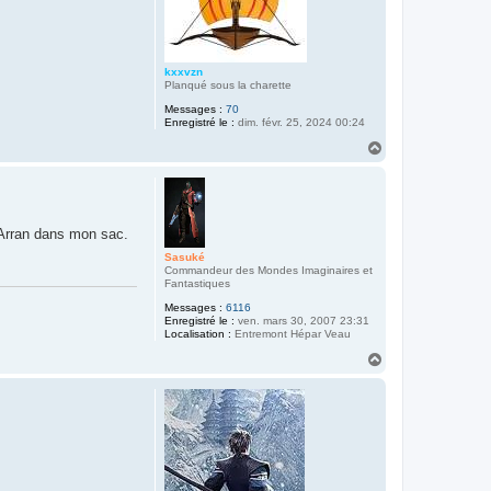
kxxvzn
Planqué sous la charette
Messages :
70
Enregistré le :
dim. févr. 25, 2024 00:24
H
a
u
t
d'Arran dans mon sac.
Sasuké
Commandeur des Mondes Imaginaires et
Fantastiques
Messages :
6116
Enregistré le :
ven. mars 30, 2007 23:31
Localisation :
Entremont Hépar Veau
H
a
u
t