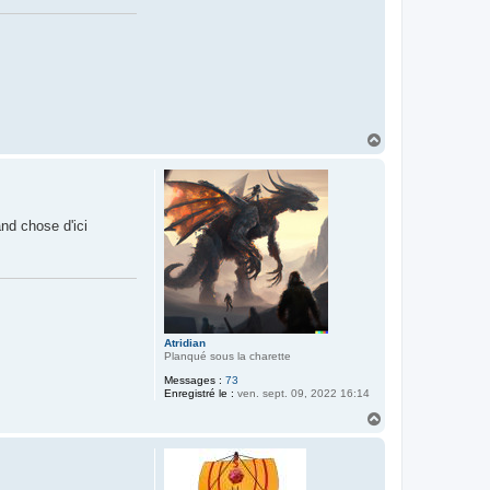
H
a
u
t
nd chose d'ici
Atridian
Planqué sous la charette
Messages :
73
Enregistré le :
ven. sept. 09, 2022 16:14
H
a
u
t