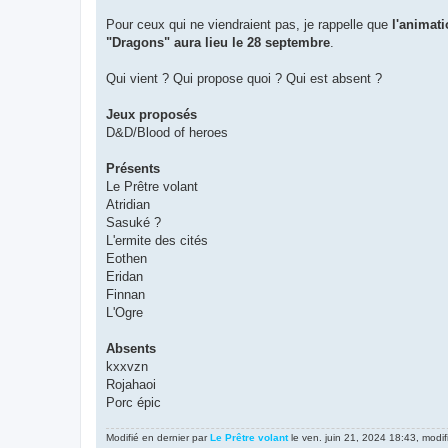
g
e
Pour ceux qui ne viendraient pas, je rappelle que
l'animati
"Dragons" aura lieu le 28 septembre
.
Qui vient ? Qui propose quoi ? Qui est absent ?
Jeux proposés
D&D/Blood of heroes
Présents
Le Prêtre volant
Atridian
Sasuké ?
L'ermite des cités
Eothen
Eridan
Finnan
L'Ogre
Absents
kxxvzn
Rojahaoi
Porc épic
Modifié en dernier par
Le Prêtre volant
le ven. juin 21, 2024 18:43, modifi