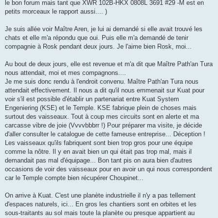
le bon forum mais tant que XWR 102B-HKX 0808L 3691 #29 -M est en
petits morceaux le rapport aussi.... )
Je suis allée voir Maître Aren, je lui ai demandé si elle avait trouvé les
chats et elle m'a répondu que oui. Puis elle m'a demandé de tenir
compagnie à Rosk pendant deux jours. Je l'aime bien Rosk, moi...
Au bout de deux jours, elle est revenue et m'a dit que Maître Path'an Tura
nous attendait, moi et mes compagnons....
Je me suis donc rendu à l'endroit convenu. Maître Path'an Tura nous
attendait effectivement. Il nous a dit qu'il nous emmenait sur Kuat pour
voir s'il est possible d'établir un partenariat entre Kuat System
Engeniering (KSE) et le Temple. KSE fabrique plein de choses mais
surtout des vaisseaux. Tout à coup mes circuits sont en alerte et ma
carcasse vibre de joie (Vvvvbbbrr !) Pour préparer ma visite, je décide
d'aller consulter le catalogue de cette fameuse entreprise... Déception !
Les vaisseaux qu'ils fabriquent sont bien trop gros pour une équipe
comme la nôtre. Il y en avait bien un qui était pas trop mal, mais il
demandait pas mal d'équipage... Bon tant pis on aura bien d'autres
occasions de voir des vaisseaux pour en avoir un qui nous correspondent
car le Temple compte bien récupérer Choupinet...
On arrive à Kuat. C'est une planète industrielle il n'y a pas tellement
d'espaces naturels, ici... En gros les chantiers sont en orbites et les
sous-traitants au sol mais toute la planète ou presque appartient au