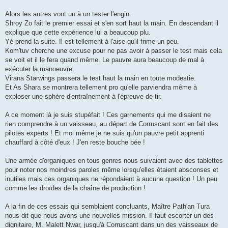
Alors les autres vont un à un tester l'engin.
Shroy Zo fait le premier essai et s'en sort haut la main. En descendant il
explique que cette expérience lui a beaucoup plu.
Yé prend la suite. Il est tellement à l'aise qu'il frime un peu.
Kom'tuv cherche une excuse pour ne pas avoir à passer le test mais cela
se voit et il le fera quand même. Le pauvre aura beaucoup de mal à
exécuter la manoeuvre.
Virana Starwings passera le test haut la main en toute modestie.
Et As Shara se montrera tellement pro qu'elle parviendra même à
exploser une sphère d'entraînement à l'épreuve de tir.
A ce moment là je suis stupéfait ! Ces garnements qui me disaient ne
rien comprendre à un vaisseau, au départ de Corruscant sont en fait des
pilotes experts ! Et moi même je ne suis qu'un pauvre petit apprenti
chauffard à côté d'eux ! J'en reste bouche bée !
Une armée d'organiques en tous genres nous suivaient avec des tablettes
pour noter nos moindres paroles même lorsqu'elles étaient absconses et
inutiles mais ces organiques ne répondaient à aucune question ! Un peu
comme les droïdes de la chaîne de production !
A la fin de ces essais qui semblaient concluants, Maître Path'an Tura
nous dit que nous avons une nouvelles mission. Il faut escorter un des
dignitaire, M. Malett Nwar, jusqu'à Corruscant dans un des vaisseaux de