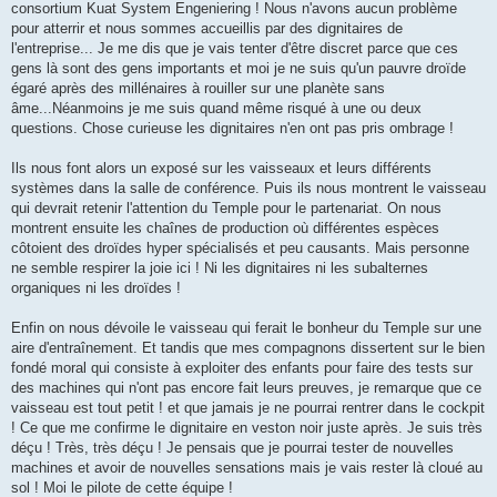
consortium Kuat System Engeniering ! Nous n'avons aucun problème
pour atterrir et nous sommes accueillis par des dignitaires de
l'entreprise... Je me dis que je vais tenter d'être discret parce que ces
gens là sont des gens importants et moi je ne suis qu'un pauvre droïde
égaré après des millénaires à rouiller sur une planète sans
âme...Néanmoins je me suis quand même risqué à une ou deux
questions. Chose curieuse les dignitaires n'en ont pas pris ombrage !
Ils nous font alors un exposé sur les vaisseaux et leurs différents
systèmes dans la salle de conférence. Puis ils nous montrent le vaisseau
qui devrait retenir l'attention du Temple pour le partenariat. On nous
montrent ensuite les chaînes de production où différentes espèces
côtoient des droïdes hyper spécialisés et peu causants. Mais personne
ne semble respirer la joie ici ! Ni les dignitaires ni les subalternes
organiques ni les droïdes !
Enfin on nous dévoile le vaisseau qui ferait le bonheur du Temple sur une
aire d'entraînement. Et tandis que mes compagnons dissertent sur le bien
fondé moral qui consiste à exploiter des enfants pour faire des tests sur
des machines qui n'ont pas encore fait leurs preuves, je remarque que ce
vaisseau est tout petit ! et que jamais je ne pourrai rentrer dans le cockpit
! Ce que me confirme le dignitaire en veston noir juste après. Je suis très
déçu ! Très, très déçu ! Je pensais que je pourrai tester de nouvelles
machines et avoir de nouvelles sensations mais je vais rester là cloué au
sol ! Moi le pilote de cette équipe !