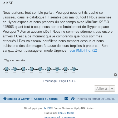
la KSE.
Nous partons, tout semble parfait. Pourquoi nous ont-ils caché ce
vaisseau dans le catalogue ! Il semble pas mal du tout ! Nous sommes
en Hyper espace et nous prenons du bon temps avec MiniBuc.KSE-3
#45963 quant tout à coup nous sortons brutalement de l'hyper-espace.
Pourquoi ? J'en ai aucune idée ! Nous ne sommes sûrement pas encore
arrivés ! C'est à ce moment que je comprends que nous sommes
attaqués ! Des vaisseaux corréliens nous tombent dessus et nous
subissons des dommages à cause de leurs torpilles à protons... Bon
sang.... Zwuift passage en mode Urgence :
voir #MU-H¤6.712
L'Ogre en retraite...
1 message • Page
1
sur
1
Aller à
Site de la CEMIF
Accueil du forum
Heures au format
UTC+02:00
Développé par
phpBB
® Forum Software © phpBB Limited
Traduit par
phpBB-fr.com
Confidentialité
|
Conditions