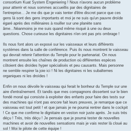
consortium Kuat System Engeniering ! Nous n'avons aucun problème
pour atterrir et nous sommes accueillis par des dignitaires de
l'entreprise... Je me dis que je vais tenter d'être discret parce que ces
gens là sont des gens importants et moi je ne suis qu'un pauvre droïde
égaré après des millénaires à rouiller sur une planète sans
âme...Néanmoins je me suis quand même risqué à une ou deux
questions. Chose curieuse les dignitaires n'en ont pas pris ombrage !
Ils nous font alors un exposé sur les vaisseaux et leurs différents
systèmes dans la salle de conférence. Puis ils nous montrent le vaisseau
qui devrait retenir l'attention du Temple pour le partenariat. On nous
montrent ensuite les chaînes de production où différentes espèces
côtoient des droïdes hyper spécialisés et peu causants. Mais personne
ne semble respirer la joie ici ! Ni les dignitaires ni les subalternes
organiques ni les droïdes !
Enfin on nous dévoile le vaisseau qui ferait le bonheur du Temple sur une
aire d'entraînement. Et tandis que mes compagnons dissertent sur le bien
fondé moral qui consiste à exploiter des enfants pour faire des tests sur
des machines qui n'ont pas encore fait leurs preuves, je remarque que ce
vaisseau est tout petit ! et que jamais je ne pourrai rentrer dans le cockpit
! Ce que me confirme le dignitaire en veston noir juste après. Je suis très
déçu ! Très, très déçu ! Je pensais que je pourrai tester de nouvelles
machines et avoir de nouvelles sensations mais je vais rester là cloué au
sol ! Moi le pilote de cette équipe !