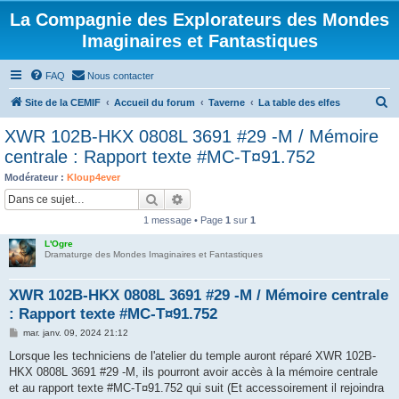
La Compagnie des Explorateurs des Mondes
Imaginaires et Fantastiques
FAQ
Nous contacter
R
Site de la CEMIF
Accueil du forum
Taverne
La table des elfes
e
XWR 102B-HKX 0808L 3691 #29 -M / Mémoire
c
centrale : Rapport texte #MC-T¤91.752
h
Modérateur :
Kloup4ever
e
Rechercher
Recherche avancée
r
1 message • Page
1
sur
1
c
L'Ogre
h
Dramaturge des Mondes Imaginaires et Fantastiques
e
XWR 102B-HKX 0808L 3691 #29 -M / Mémoire centrale
r
: Rapport texte #MC-T¤91.752
M
mar. janv. 09, 2024 21:12
e
s
Lorsque les techniciens de l'atelier du temple auront réparé XWR 102B-
s
HKX 0808L 3691 #29 -M, ils pourront avoir accès à la mémoire centrale
a
g
et au rapport texte #MC-T¤91.752 qui suit (Et accessoirement il rejoindra
e