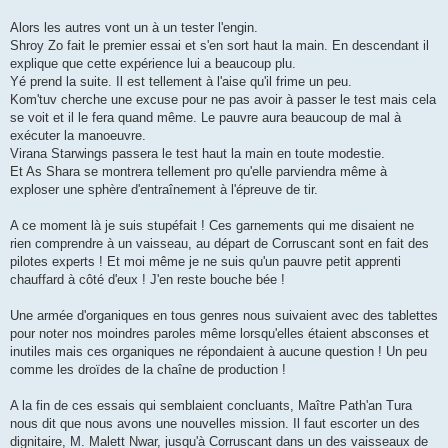
Alors les autres vont un à un tester l'engin.
Shroy Zo fait le premier essai et s'en sort haut la main. En descendant il
explique que cette expérience lui a beaucoup plu.
Yé prend la suite. Il est tellement à l'aise qu'il frime un peu.
Kom'tuv cherche une excuse pour ne pas avoir à passer le test mais cela
se voit et il le fera quand même. Le pauvre aura beaucoup de mal à
exécuter la manoeuvre.
Virana Starwings passera le test haut la main en toute modestie.
Et As Shara se montrera tellement pro qu'elle parviendra même à
exploser une sphère d'entraînement à l'épreuve de tir.
A ce moment là je suis stupéfait ! Ces garnements qui me disaient ne
rien comprendre à un vaisseau, au départ de Corruscant sont en fait des
pilotes experts ! Et moi même je ne suis qu'un pauvre petit apprenti
chauffard à côté d'eux ! J'en reste bouche bée !
Une armée d'organiques en tous genres nous suivaient avec des tablettes
pour noter nos moindres paroles même lorsqu'elles étaient absconses et
inutiles mais ces organiques ne répondaient à aucune question ! Un peu
comme les droïdes de la chaîne de production !
A la fin de ces essais qui semblaient concluants, Maître Path'an Tura
nous dit que nous avons une nouvelles mission. Il faut escorter un des
dignitaire, M. Malett Nwar, jusqu'à Corruscant dans un des vaisseaux de