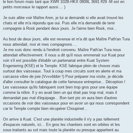
le bon forum mais tant que XWR 102B-HKX 0808L 3691 #29 -M est en
petits morceaux le rapport aussi.... )
Je suis allée voir Maître Aren, je lui ai demandé si elle avait trouvé les
chats et elle m'a répondu que oui. Puis elle m'a demandé de tenir
compagnie à Rosk pendant deux jours. Je l'aime bien Rosk, moi...
Au bout de deux jours, elle est revenue et m'a dit que Maître Path'an Tura
nous attendait, moi et mes compagnons....
Je me suis donc rendu à l'endroit convenu. Maître Path'an Tura nous
attendait effectivement. Il nous a dit qu'il nous emmenait sur Kuat pour
voir s'il est possible d'établir un partenariat entre Kuat System
Engeniering (KSE) et le Temple. KSE fabrique plein de choses mais
surtout des vaisseaux. Tout à coup mes circuits sont en alerte et ma
carcasse vibre de joie (Vvvvbbbrr !) Pour préparer ma visite, je décide
d'aller consulter le catalogue de cette fameuse entreprise... Déception !
Les vaisseaux qu'ils fabriquent sont bien trop gros pour une équipe
comme la nôtre. Il y en avait bien un qui était pas trop mal, mais il
demandait pas mal d'équipage... Bon tant pis on aura bien d'autres
occasions de voir des vaisseaux pour en avoir un qui nous correspondent
car le Temple compte bien récupérer Choupinet...
On arrive à Kuat. C'est une planète industrielle il n'y a pas tellement
d'espaces naturels, ici... En gros les chantiers sont en orbites et les
sous-traitants au sol mais toute la planète ou presque appartient au