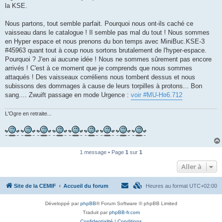
la KSE.
Nous partons, tout semble parfait. Pourquoi nous ont-ils caché ce
vaisseau dans le catalogue ! Il semble pas mal du tout ! Nous sommes
en Hyper espace et nous prenons du bon temps avec MiniBuc.KSE-3
#45963 quant tout à coup nous sortons brutalement de l'hyper-espace.
Pourquoi ? J'en ai aucune idée ! Nous ne sommes sûrement pas encore
arrivés ! C'est à ce moment que je comprends que nous sommes
attaqués ! Des vaisseaux corréliens nous tombent dessus et nous
subissons des dommages à cause de leurs torpilles à protons... Bon
sang.... Zwuift passage en mode Urgence :
voir #MU-H¤6.712
L'Ogre en retraite...
1 message • Page
1
sur
1
Aller à
Site de la CEMIF
Accueil du forum
Heures au format
UTC+02:00
Développé par
phpBB
® Forum Software © phpBB Limited
Traduit par
phpBB-fr.com
Confidentialité
|
Conditions