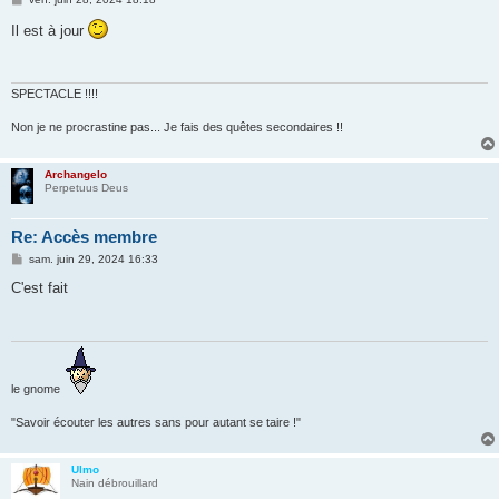
e
s
Il est à jour
s
a
g
e
SPECTACLE !!!!
Non je ne procrastine pas... Je fais des quêtes secondaires !!
Archangelo
Perpetuus Deus
Re: Accès membre
M
sam. juin 29, 2024 16:33
e
s
C'est fait
s
a
g
e
le gnome
"Savoir écouter les autres sans pour autant se taire !"
Ulmo
Nain débrouillard