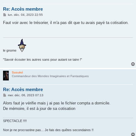
Re: Accès membre
M
lun. déc. 04, 2023 22:55
e
s
Faut voir avec le trésorier, il m'a pas dit que tu avais payé ta cotisation.
s
a
g
e
le gnome
"Savoir écouter les autres sans pour autant se taire !"
Sasuké
Commandeur des Mondes Imaginaires et Fantastiques
Re: Accès membre
M
mer. déc. 06, 2023 07:13
e
s
Alors faut je vérifie mais j ai pas le fichier compta a domicile.
s
De mémoire, il est à jour de sa cotisation
a
g
e
SPECTACLE !!!!
Non je ne procrastine pas... Je fais des quêtes secondaires !!