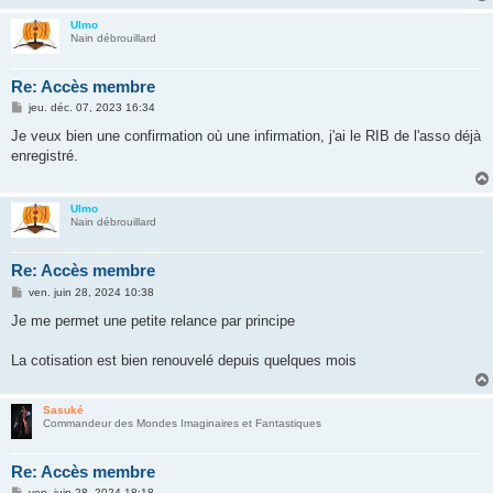
Ulmo
Nain débrouillard
Re: Accès membre
M
jeu. déc. 07, 2023 16:34
e
s
Je veux bien une confirmation où une infirmation, j'ai le RIB de l'asso déjà
s
enregistré.
a
g
e
Ulmo
Nain débrouillard
Re: Accès membre
M
ven. juin 28, 2024 10:38
e
s
Je me permet une petite relance par principe
s
a
g
La cotisation est bien renouvelé depuis quelques mois
e
Sasuké
Commandeur des Mondes Imaginaires et Fantastiques
Re: Accès membre
M
ven. juin 28, 2024 18:18