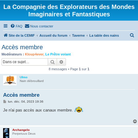
La Compagnie des Explorateurs des Mondes
Imaginaires et Fantastiques
FAQ
Nous contacter
R
Site de la CEMIF
Accueil du forum
Taverne
La table des nains
e
Accès membre
c
Modérateurs :
Kloup4ever
,
Le Prêtre volant
h
Rechercher
Recherche avancée
e
8 messages • Page
1
sur
1
r
Ulmo
c
Nain débrouillard
h
Accès membre
e
M
lun. déc. 04, 2023 19:36
r
e
s
Je n'ai pas accès aux canaux membre.
s
a
g
e
Archangelo
Perpetuus Deus