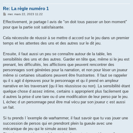
Re: La règle numéro 1
M
mer. mars 22, 2023 11:22
e
s
Effectivement, je partage l avis de "on doit tous passer un bon moment"
s
pour que la partie soit satisfaisante.
a
g
e
Cela nécessite de réussir à se mettre d accord sur le jeu dans un premier
temps et les attentes des uns et des autres sur le dit jeu.
Ensuite, il faut aussi un peu se connaître autour de la table, les
sensibilités des uns et des autres. Garder en tête que, même si le jeu est
prenant, les difficultés, les afflictions que peuvent rencontrer des
personnages sont générées pour la narration, et non pour léser un joueur
même si certaines situations peuvent être frustrantes. Il faut se rappeler
qu il s agit d épreuves pour le personnage et qu il prend en ampleur
narrative en les traversant (qu il les réussisse ou non). La sensibilité étant
quelque chose d assez intime, certains s approprient plus facilement que
d autres la prise d une tare ou d une modification de leur perso par le jeu.
L échec d un personnage peut être mal vécu par son joueur c est aussi
un fait.
Si tu prends l 'exemple de warhammer, il faut savoir que tu vas jouer une
succession de persos qui en prendront plein la gueule avec une
mécanique de jeu qui le simule assez bien.