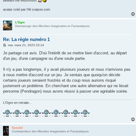
Beware the Mushroom.
avatar créé par l'AI craiyon.com
L'Ogre
Dramaturge des Mondes Imaginaires et Fantastiques
Re: La règle numéro 1
M
mar. mars 21, 2023 23:14
e
s
Je partage cet avis. D'où l'intérêt de se mettre bien d'accord, au départ
s
d'un jeu, d'une campagne ou d'une seule partie.
a
g
e
Il n'y a pas longtemps, il y avait plusieurs joueurs et nous n'arrivions pas
à nous mettre d'accord sur un jeu. Je sentais que quoiqu'on décide
certains joueurs seraient frustrés et du coup nous aurions risqué
justement un problème. En cherchant une autre alternative qui ne lésait
personne (Pendragon) nous avons réussi à passer une agréable soirée.
L'Ogre en retraite...
Sasuké
Commandeur des Mondes Imaginaires et Fantastiques