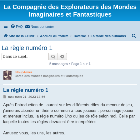
La Compagnie des Explorateurs des Mondes
Imaginaires et Fantastiques
FAQ
Nous contacter
R
Site de la CEMIF
Accueil du forum
Taverne
La table des humains
e
La règle numéro 1
c
Rechercher
Recherche avancée
h
5 messages • Page
1
sur
1
e
Kloup4ever
r
Barde des Mondes Imaginaires et Fantastiques
c
h
La règle numéro 1
e
M
mar. mars 21, 2023 13:56
e
r
s
Après l'introduction de Laurent sur les différents rôles du meneur de jeu,
s
j'aimerais aborder un thème commun à tous joueurs : personnage-joueur
a
g
et meneur inclus, la règle numéro Uno du jeu de rôle selon moi. Celle par
e
laquelle toutes les règles devraient être interprétées :
Amusez vous, les uns, les autres.