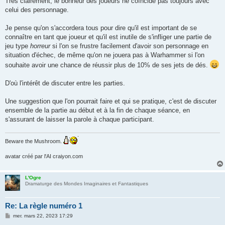
Très clairement, le bonheur des joueurs ne coïncide pas toujours avec
s
celui des personnage.
a
g
e
Je pense qu'on s'accordera tous pour dire qu'il est important de se
connaître en tant que joueur et qu'il est inutile de s'infliger une partie de
jeu type
horreur
si l'on se frustre facilement d'avoir son personnage en
situation d'échec, de même qu'on ne jouera pas à Warhammer si l'on
souhaite avoir une chance de réussir plus de 10% de ses jets de dés.
D'où l'intérêt de discuter entre les parties.
Une suggestion que l'on pourrait faire et qui se pratique, c'est de discuter
ensemble de la partie au début et à la fin de chaque séance, en
s'assurant de laisser la parole à chaque participant.
Beware the Mushroom.
avatar créé par l'AI craiyon.com
L'Ogre
Dramaturge des Mondes Imaginaires et Fantastiques
Re: La règle numéro 1
M
mer. mars 22, 2023 17:29
e