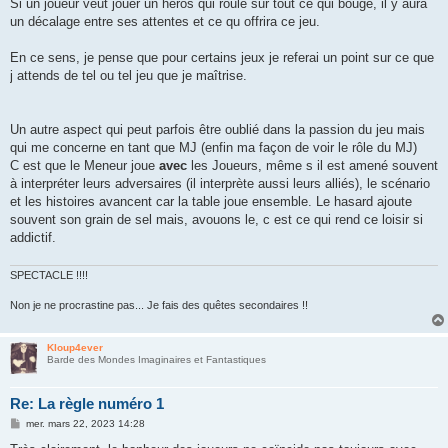
Si un joueur veut jouer un héros qui roule sur tout ce qui bouge, il y aura
un décalage entre ses attentes et ce qu offrira ce jeu.
En ce sens, je pense que pour certains jeux je referai un point sur ce que
j attends de tel ou tel jeu que je maîtrise.
Un autre aspect qui peut parfois être oublié dans la passion du jeu mais
qui me concerne en tant que MJ (enfin ma façon de voir le rôle du MJ)
C est que le Meneur joue
avec
les Joueurs, même s il est amené souvent
à interpréter leurs adversaires (il interprète aussi leurs alliés), le scénario
et les histoires avancent car la table joue ensemble. Le hasard ajoute
souvent son grain de sel mais, avouons le, c est ce qui rend ce loisir si
addictif.
SPECTACLE !!!!
Non je ne procrastine pas... Je fais des quêtes secondaires !!
Kloup4ever
Barde des Mondes Imaginaires et Fantastiques
Re: La règle numéro 1
M
mer. mars 22, 2023 14:28
e
s