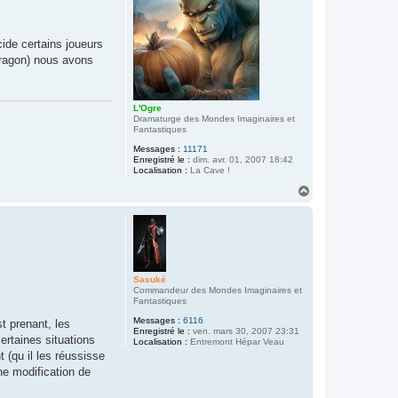
cide certains joueurs
dragon) nous avons
L'Ogre
Dramaturge des Mondes Imaginaires et
Fantastiques
Messages :
11171
Enregistré le :
dim. avr. 01, 2007 18:42
Localisation :
La Cave !
H
a
u
t
Sasuké
Commandeur des Mondes Imaginaires et
Fantastiques
Messages :
6116
t prenant, les
Enregistré le :
ven. mars 30, 2007 23:31
ertaines situations
Localisation :
Entremont Hépar Veau
t (qu il les réussisse
ne modification de