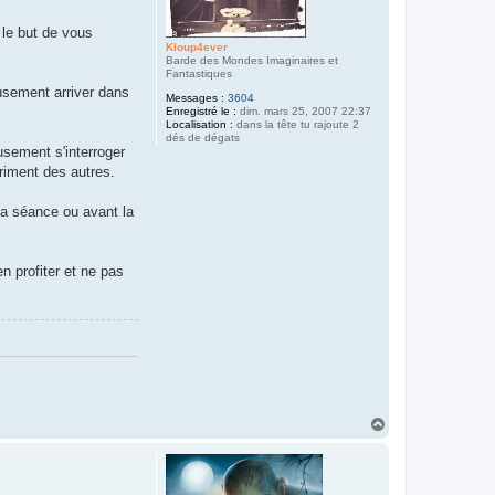
 le but de vous
Kloup4ever
Barde des Mondes Imaginaires et
Fantastiques
usement arriver dans
Messages :
3604
Enregistré le :
dim. mars 25, 2007 22:37
Localisation :
dans la tête tu rajoute 2
dés de dégats
usement s'interroger
triment des autres.
 la séance ou avant la
en profiter et ne pas
H
a
u
t