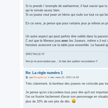
Si tu prends l 'exemple de warhammer, il faut savoir que t
qui le simule assez bien.
Si un joueur veut jouer un héros qui roule sur tout ce qui bo
En ce sens, je pense que pour certains jeux je referai un poi
Un autre aspect qui peut parfois être oublié dans la passi
C est que le Meneur joue
avec
les Joueurs, même s il est am
histoires avancent car la table joue ensemble. Le hasard ajo
SPECTACLE !!!!
Non je ne procrastine pas... Je fais des quêtes secondaires !!
Re: La règle numéro 1
M
par
Kloup4ever
»
mer. mars 22, 2023 14:28
e
s
Très clairement, le bonheur des joueurs ne coïncide pas t
s
a
g
Je pense qu'on s'accordera tous pour dire qu'il est important
e
l'on se frustre facilement d'avoir son personnage en situa
plus de 10% de ses jets de dés.