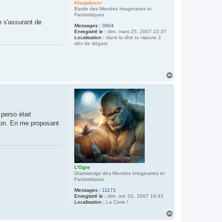
Kloup4ever
Barde des Mondes Imaginaires et
Fantastiques
n s'assurant de
Messages :
3604
Enregistré le :
dim. mars 25, 2007 22:37
Localisation :
dans la tête tu rajoute 2
dés de dégats
H
a
u
t
perso était
açon. En me proposant
L'Ogre
Dramaturge des Mondes Imaginaires et
Fantastiques
Messages :
11171
Enregistré le :
dim. avr. 01, 2007 18:42
Localisation :
La Cave !
H
a