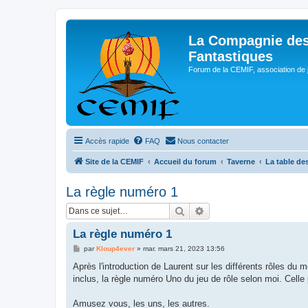
La Compagnie des
Fantastiques
Forum de la CEMIF, association de 
Accès rapide
FAQ
Nous contacter
Site de la CEMIF
Accueil du forum
Taverne
La table d
La règle numéro 1
Rechercher
Recherche avancée
La règle numéro 1
M
par
Kloup4ever
»
mar. mars 21, 2023 13:56
e
s
Après l'introduction de Laurent sur les différents rôles d
s
inclus, la règle numéro Uno du jeu de rôle selon moi. Celle p
a
g
e
Amusez vous, les uns, les autres.