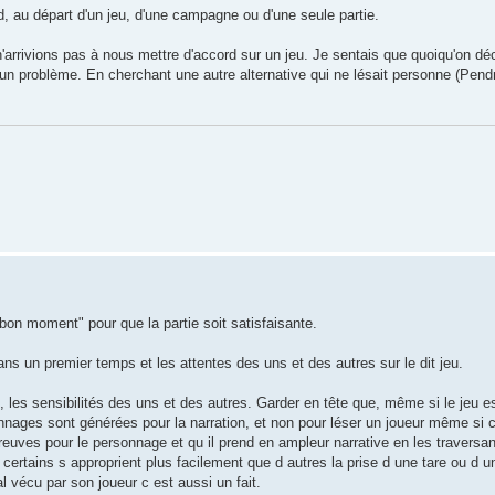
rd, au départ d'un jeu, d'une campagne ou d'une seule partie.
 n'arrivions pas à nous mettre d'accord sur un jeu. Je sentais que quoiqu'on dé
 un problème. En cherchant une autre alternative qui ne lésait personne (Pen
 bon moment" pour que la partie soit satisfaisante.
ans un premier temps et les attentes des uns et des autres sur le dit jeu.
e, les sensibilités des uns et des autres. Garder en tête que, même si le jeu es
sonnages sont générées pour la narration, et non pour léser un joueur même si c
épreuves pour le personnage et qu il prend en ampleur narrative en les traversan
 certains s approprient plus facilement que d autres la prise d une tare ou d u
l vécu par son joueur c est aussi un fait.