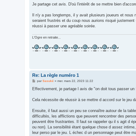
s
Je partage cet avis. D'où l'intérêt de se mettre bien d'acco
s
a
g
Il n'y a pas longtemps, il y avait plusieurs joueurs et nous
e
seraient frustrés et du coup nous aurions risqué justement
réussi à passer une agréable soirée.
L'Ogre en retraite...
Re: La règle numéro 1
M
par
Sasuké
»
mer. mars 22, 2023 11:22
e
s
Effectivement, je partage l avis de "on doit tous passer un
s
a
g
Cela nécessite de réussir à se mettre d accord sur le jeu d
e
Ensuite, il faut aussi un peu se connaître autour de la tabl
difficultés, les afflictions que peuvent rencontrer des per
peuvent être frustrantes. Il faut se rappeler qu il s agit d 
ou non). La sensibilité étant quelque chose d assez intime,
leur perso par le jeu. L échec d un personnage peut être ma