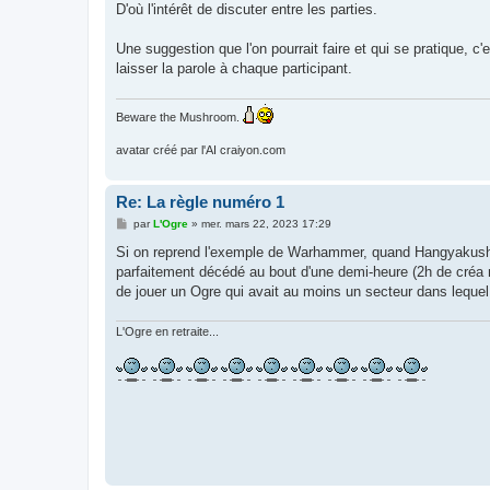
D'où l'intérêt de discuter entre les parties.
Une suggestion que l'on pourrait faire et qui se pratique, c
laisser la parole à chaque participant.
Beware the Mushroom.
avatar créé par l'AI craiyon.com
Re: La règle numéro 1
M
par
L'Ogre
»
mer. mars 22, 2023 17:29
e
s
Si on reprend l'exemple de Warhammer, quand Hangyakusha
s
parfaitement décédé au bout d'une demi-heure (2h de créa m
a
g
de jouer un Ogre qui avait au moins un secteur dans lequel 
e
L'Ogre en retraite...