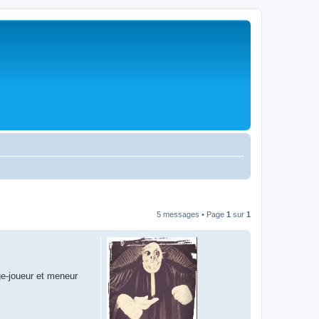
5 messages • Page
1
sur
1
ge-joueur et meneur