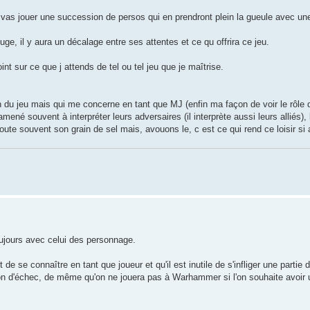
u vas jouer une succession de persos qui en prendront plein la gueule avec u
uge, il y aura un décalage entre ses attentes et ce qu offrira ce jeu.
nt sur ce que j attends de tel ou tel jeu que je maîtrise.
on du jeu mais qui me concerne en tant que MJ (enfin ma façon de voir le rôle
ené souvent à interpréter leurs adversaires (il interprète aussi leurs alliés), 
ute souvent son grain de sel mais, avouons le, c est ce qui rend ce loisir si a
oujours avec celui des personnage.
 de se connaître en tant que joueur et qu'il est inutile de s'infliger une partie
tion d'échec, de même qu'on ne jouera pas à Warhammer si l'on souhaite avoir