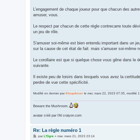
L'engagement de chaque joueur pour que chacun des autres 
amuser, vous.
Le respect par chacun de cette règle contrecarre toute dév
un jeu de rôle.
S'amuser soi-même est bien entendu important dans un jeu, 
sur la cause de cet état de fait. mais s'amuser soi-même ne d
Le corollaire est que si quelque chose vous gêne dans le dér
suivante.
Il existe peu de loisirs dans lesquels vous avez la certitude
perdre de vue cette spécificité.
Modifié en dernier par
Kloup4ever
le mer. mars 22, 2023 07:35, modifié 1 
Beware the Mushroom.
avatar créé par l'AI craiyon.com
Re: La règle numéro 1
M
par
L'Ogre
»
mar. mars 21, 2023 23:14
e