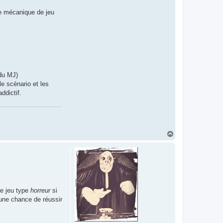
ne mécanique de jeu
 du MJ)
le scénario et les
ddictif.
H
a
u
t
 de jeu type
horreur
si
 une chance de réussir