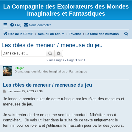
La Compagnie des Explorateurs des Mondes
Imaginaires et Fantastiques
FAQ
Nous contacter
R
Site de la CEMIF
Accueil du forum
Taverne
La table des humains
e
Les rôles de meneur / meneuse du jeu
c
Rechercher
Recherche avancée
h
2 messages • Page
1
sur
1
e
L'Ogre
r
Dramaturge des Mondes Imaginaires et Fantastiques
c
h
Les rôles de meneur / meneuse du jeu
e
M
mer. mars 15, 2023 22:36
e
r
s
Je lance le premier sujet de cette rubrique par les rôles des meneurs et
s
meneuses de jeu.
a
g
e
Je vais tenter de dire ce qui me semble important. N'hésitez pas à
compléter… Je vais utiliser dans la suite de ce texte uniquement le
féminin pour ce rôle là et j’utiliserai le masculin pour parler des joueurs.