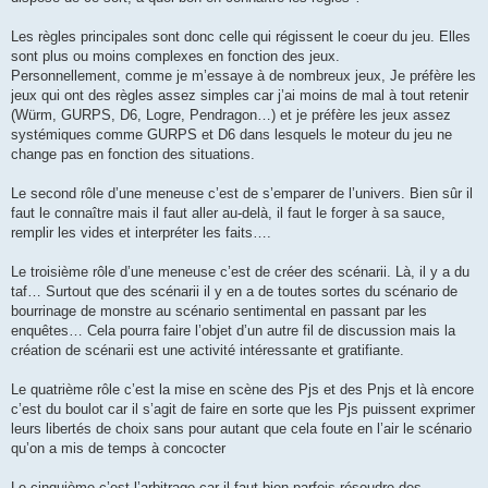
Les règles principales sont donc celle qui régissent le coeur du jeu. Elles
sont plus ou moins complexes en fonction des jeux.
Personnellement, comme je m’essaye à de nombreux jeux, Je préfère les
jeux qui ont des règles assez simples car j’ai moins de mal à tout retenir
(Würm, GURPS, D6, Logre, Pendragon…) et je préfère les jeux assez
systémiques comme GURPS et D6 dans lesquels le moteur du jeu ne
change pas en fonction des situations.
Le second rôle d’une meneuse c’est de s’emparer de l’univers. Bien sûr il
faut le connaître mais il faut aller au-delà, il faut le forger à sa sauce,
remplir les vides et interpréter les faits….
Le troisième rôle d’une meneuse c’est de créer des scénarii. Là, il y a du
taf… Surtout que des scénarii il y en a de toutes sortes du scénario de
bourrinage de monstre au scénario sentimental en passant par les
enquêtes… Cela pourra faire l’objet d’un autre fil de discussion mais la
création de scénarii est une activité intéressante et gratifiante.
Le quatrième rôle c’est la mise en scène des Pjs et des Pnjs et là encore
c’est du boulot car il s’agit de faire en sorte que les Pjs puissent exprimer
leurs libertés de choix sans pour autant que cela foute en l’air le scénario
qu’on a mis de temps à concocter
Le cinquième c’est l’arbitrage car il faut bien parfois résoudre des