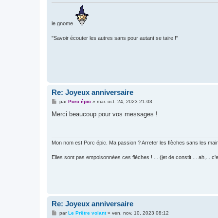
e
le gnome
"Savoir écouter les autres sans pour autant se taire !"
Re: Joyeux anniversaire
M
par
Porc épic
»
mar. oct. 24, 2023 21:03
e
s
Merci beaucoup pour vos messages !
s
a
g
e
Mon nom est Porc épic. Ma passion ? Arreter les flèches sans les mai
Elles sont pas empoisonnées ces flèches ! ... (jet de constit ... ah,... 
Re: Joyeux anniversaire
M
par
Le Prêtre volant
»
ven. nov. 10, 2023 08:12