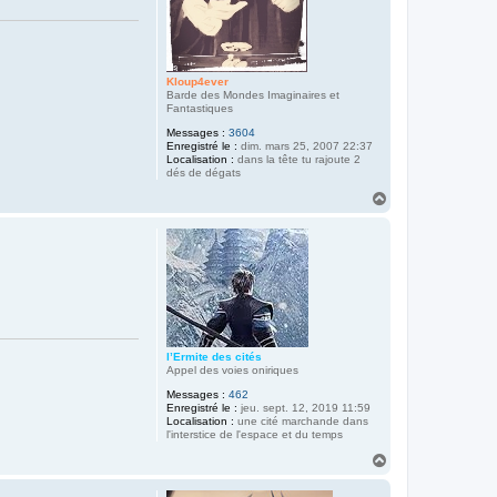
Kloup4ever
Barde des Mondes Imaginaires et
Fantastiques
Messages :
3604
Enregistré le :
dim. mars 25, 2007 22:37
Localisation :
dans la tête tu rajoute 2
dés de dégats
H
a
u
t
l’Ermite des cités
Appel des voies oniriques
Messages :
462
Enregistré le :
jeu. sept. 12, 2019 11:59
Localisation :
une cité marchande dans
l'interstice de l'espace et du temps
H
a
u