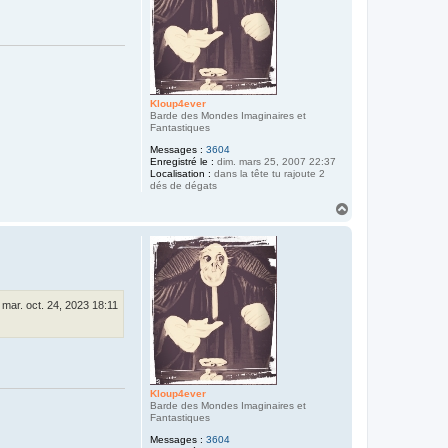
Kloup4ever
Barde des Mondes Imaginaires et
Fantastiques
Messages :
3604
Enregistré le :
dim. mars 25, 2007 22:37
Localisation :
dans la tête tu rajoute 2
dés de dégats
H
a
u
t
mar. oct. 24, 2023 18:11
Kloup4ever
Barde des Mondes Imaginaires et
Fantastiques
Messages :
3604