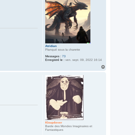
t
Atridian
Planqué sous la charette
Messages :
73
Enregistré le :
ven. sept. 09, 2022 16:14
H
a
u
t
Kloup4ever
Barde des Mondes Imaginaires et
Fantastiques