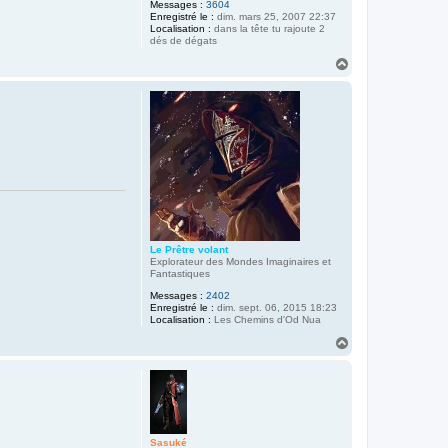
Messages :
3604
Enregistré le :
dim. mars 25, 2007 22:37
Localisation :
dans la tête tu rajoute 2
dés de dégats
H
a
u
t
Le Prêtre volant
Explorateur des Mondes Imaginaires et
Fantastiques
Messages :
2402
Enregistré le :
dim. sept. 06, 2015 18:23
Localisation :
Les Chemins d'Od Nua
H
a
u
t
Sasuké