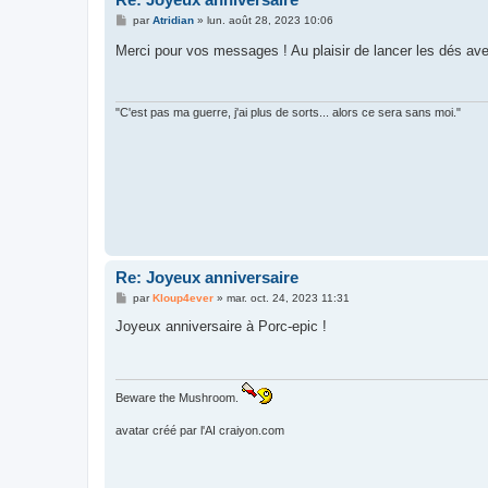
M
par
Atridian
»
lun. août 28, 2023 10:06
e
s
Merci pour vos messages ! Au plaisir de lancer les dés ave
s
a
g
e
"C'est pas ma guerre, j'ai plus de sorts... alors ce sera sans moi."
Re: Joyeux anniversaire
M
par
Kloup4ever
»
mar. oct. 24, 2023 11:31
e
s
Joyeux anniversaire à Porc-epic !
s
a
g
e
Beware the Mushroom.
avatar créé par l'AI craiyon.com