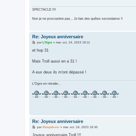
g
e
SPECTACLE !!!!
Non je ne procrastine pas... Je fais des quêtes secondaires !!
Re: Joyeux anniversaire
M
par
L'Ogre
»
mar. oct. 24, 2023 18:11
e
s
et hop 31
s
a
g
Mais Troll aussi en a 31 !
e
A eux deux ils m'ont dépassé !
L'Ogre en retraite...
Re: Joyeux anniversaire
M
par
Kloup4ever
»
mar. oct. 24, 2023 18:30
e
s
Joyeux anniversaire Troll !!!