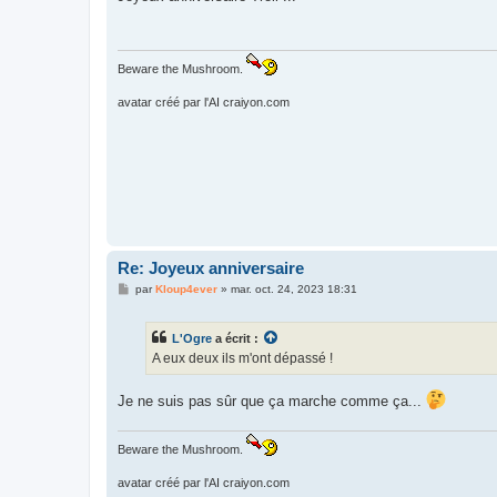
s
a
g
e
Beware the Mushroom.
avatar créé par l'AI craiyon.com
Re: Joyeux anniversaire
M
par
Kloup4ever
»
mar. oct. 24, 2023 18:31
e
s
s
L'Ogre
a écrit :
a
g
A eux deux ils m'ont dépassé !
e
Je ne suis pas sûr que ça marche comme ça...
Beware the Mushroom.
avatar créé par l'AI craiyon.com