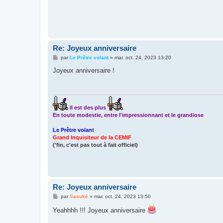
Re: Joyeux anniversaire
M
par
Le Prêtre volant
»
mar. oct. 24, 2023 13:20
e
s
Joyeux anniversaire !
s
a
g
e
Il est des plus
En toute modestie, entre l'impressionnant et le grandiose
Le Prêtre volant
Grand Inquisiteur de la CEMIF
('fin, c'est pas tout à fait officiel)
Re: Joyeux anniversaire
M
par
Sasuké
»
mar. oct. 24, 2023 13:50
e
s
Yeahhhh !!! Joyeux anniversaire
s
a