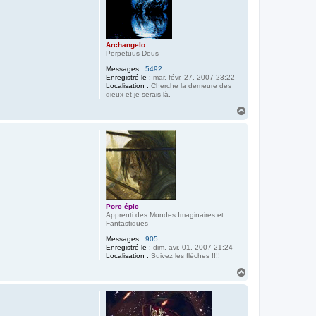
Archangelo
Perpetuus Deus
Messages :
5492
Enregistré le :
mar. févr. 27, 2007 23:22
Localisation :
Cherche la demeure des
dieux et je serais là.
H
a
u
t
Porc épic
Apprenti des Mondes Imaginaires et
Fantastiques
Messages :
905
Enregistré le :
dim. avr. 01, 2007 21:24
Localisation :
Suivez les flèches !!!!
H
a
u
t