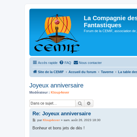
La Compagnie des
Fantastiques
Forum de la CEMIF, association de 
Accès rapide
FAQ
Nous contacter
Site de la CEMIF
Accueil du forum
Taverne
La table des
Joyeux anniversaire
Modérateur :
Kloup4ever
Rechercher
Recherche avancée
Re: Joyeux anniversaire
M
par
Kloup4ever
»
sam. août 26, 2023 18:30
e
s
Bonheur et bons jets de dés !
s
a