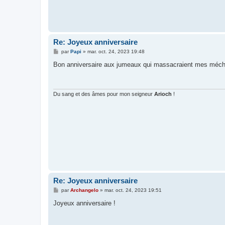
Re: Joyeux anniversaire
M
par
Papi
»
mar. oct. 24, 2023 19:48
e
s
Bon anniversaire aux jumeaux qui massacraient mes mécha
s
a
g
e
Du sang et des âmes pour mon seigneur
Arioch
!
Re: Joyeux anniversaire
M
par
Archangelo
»
mar. oct. 24, 2023 19:51
e
s
Joyeux anniversaire !
s
a
g