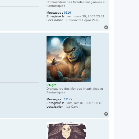
Commandeur des Mondes Imaginaires et
Fantastiques
Messages :
6116
Enregistré le :
ven. mars 30, 2007 23:31
Localisation :
Entremont Hépar Veau
H
a
u
t
L'Ogre
Dramaturge des Mondes Imaginaires et
Fantastiques
Messages :
11172
Enregistré le :
dim. avr. 01, 2007 18:42
Localisation :
La Cave !
H
a
u
t