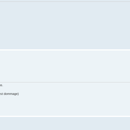
ns.
c'est dommage)