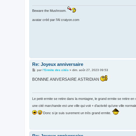
g
e
Beware the Mushroom.
avatar créé par l'AI craiyon.com
Re: Joyeux anniversaire
M
par
l’Ermite des cités
»
dim. août 27, 2023 09:53
e
s
BONNNE ANIVERSAIRE ASTRIDIAN
s
a
g
e
Le petit ermite se retire dans la montagne, le grand ermite se retire en v
une cité marchande est une ville qui voit + d'activité qu'une ville normal
Donc si je suis surement un très grand ermite.
Re: Joyeux anniversaire