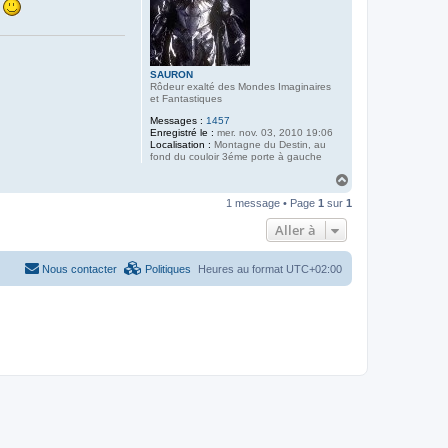
s
SAURON
Rôdeur exalté des Mondes Imaginaires
et Fantastiques
Messages :
1457
Enregistré le :
mer. nov. 03, 2010 19:06
Localisation :
Montagne du Destin, au
fond du couloir 3éme porte à gauche
H
a
1 message • Page
1
sur
1
u
t
Aller à
Nous contacter
Politiques
Heures au format
UTC+02:00