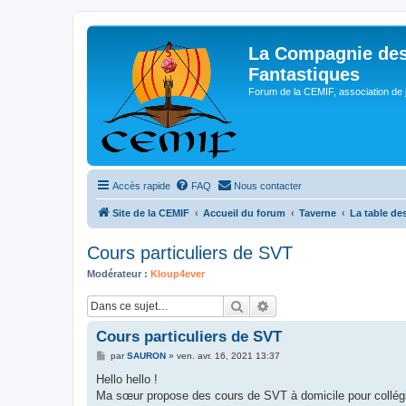
La Compagnie des
Fantastiques
Forum de la CEMIF, association de 
Accès rapide
FAQ
Nous contacter
Site de la CEMIF
Accueil du forum
Taverne
La table des
Cours particuliers de SVT
Modérateur :
Kloup4ever
Rechercher
Recherche avancée
Cours particuliers de SVT
M
par
SAURON
»
ven. avr. 16, 2021 13:37
e
s
Hello hello !
s
Ma sœur propose des cours de SVT à domicile pour collégie
a