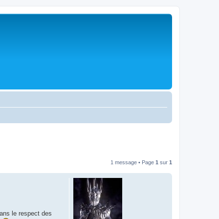
1 message • Page
1
sur
1
ans le respect des