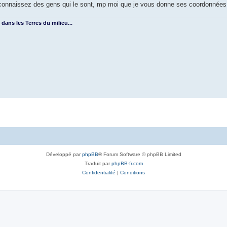
u connaissez des gens qui le sont, mp moi que je vous donne ses coordonnée
 dans les Terres du milieu...
Développé par
phpBB
® Forum Software © phpBB Limited
Traduit par
phpBB-fr.com
Confidentialité
|
Conditions