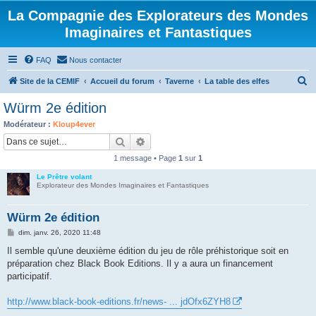
La Compagnie des Explorateurs des Mondes
Imaginaires et Fantastiques
FAQ
Nous contacter
R
Site de la CEMIF
Accueil du forum
Taverne
La table des elfes
e
Würm 2e édition
c
Modérateur :
Kloup4ever
h
Rechercher
Recherche avancée
e
1 message • Page
1
sur
1
r
Le Prêtre volant
c
Explorateur des Mondes Imaginaires et Fantastiques
h
Würm 2e édition
e
M
dim. janv. 26, 2020 11:48
r
e
s
Il semble qu'une deuxième édition du jeu de rôle préhistorique soit en
s
préparation chez Black Book Editions. Il y a aura un financement
a
g
participatif.
e
http://www.black-book-editions.fr/news- ... jdOfx6ZYH8