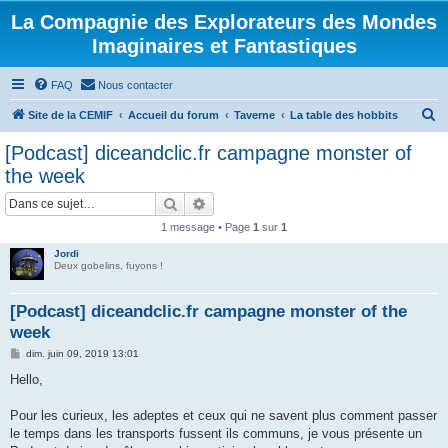
La Compagnie des Explorateurs des Mondes
Imaginaires et Fantastiques
FAQ
Nous contacter
R
Site de la CEMIF
Accueil du forum
Taverne
La table des hobbits
e
[Podcast] diceandclic.fr campagne monster of
c
the week
h
Rechercher
Recherche avancée
e
1 message • Page
1
sur
1
r
Jordi
c
Deux gobelins, fuyons !
h
e
[Podcast] diceandclic.fr campagne monster of the
week
r
M
dim. juin 09, 2019 13:01
e
s
Hello,
s
a
g
Pour les curieux, les adeptes et ceux qui ne savent plus comment passer
e
le temps dans les transports fussent ils communs, je vous présente un