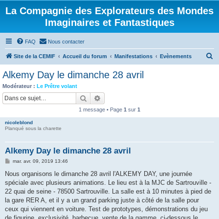
La Compagnie des Explorateurs des Mondes
Imaginaires et Fantastiques
FAQ
Nous contacter
R
Site de la CEMIF
Accueil du forum
Manifestations
Evènements
e
Alkemy Day le dimanche 28 avril
c
Modérateur :
Le Prêtre volant
h
Rechercher
Recherche avancée
e
1 message • Page
1
sur
1
r
nicoleblond
c
Planqué sous la charette
h
Alkemy Day le dimanche 28 avril
e
M
mar. avr. 09, 2019 13:46
r
e
s
Nous organisons le dimanche 28 avril l'ALKEMY DAY, une journée
s
spéciale avec plusieurs animations. Le lieu est à la MJC de Sartrouville -
a
g
22 quai de seine - 78500 Sartrouville. La salle est à 10 minutes à pied de
e
la gare RER A, et il y a un grand parking juste à côté de la salle pour
ceux qui viennent en voiture. Test de prototypes, démonstrations du jeu
de figurine, exclusivité, barbecue, vente de la gamme, ci-dessous le